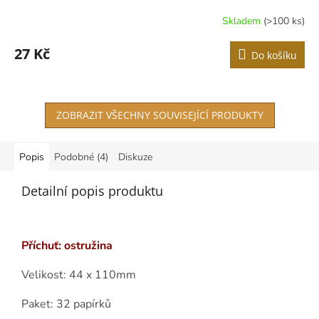
Skladem
(>100 ks)
Průměrné
hodnocení
produktu
27 Kč
Do košíku
je
4,2
z
5
ZOBRAZIT VŠECHNY SOUVISEJÍCÍ PRODUKTY
hvězdiček.
Popis
Podobné (4)
Diskuze
Detailní popis produktu
Příchuť: ostružina
Velikost: 44 x 110mm
Paket: 32 papírků