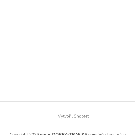
Vytvořil Shoptet
Copyright 2026
www.DOBRA-TRAFIKA.com
. Všechna práva