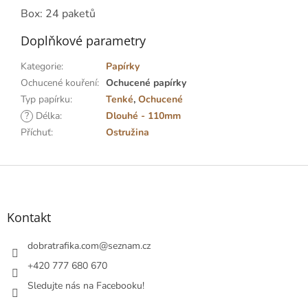
Box: 24 paketů
Doplňkové parametry
Kategorie
:
Papírky
Ochucené kouření
:
Ochucené papírky
Typ papírku
:
Tenké
,
Ochucené
?
Délka
:
Dlouhé - 110mm
Příchuť
:
Ostružina
Z
á
p
a
Kontakt
t
í
dobratrafika.com
@
seznam.cz
+420 777 680 670
Sledujte nás na Facebooku!