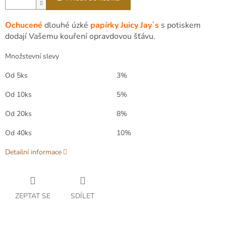
Ochucené
dlouhé úzké
papírky Juicy Jay´s
s potiskem
dodají Vašemu kouření opravdovou šťávu.
Množstevní slevy
Od 5ks
3%
Od 10ks
5%
Od 20ks
8%
Od 40ks
10%
Detailní informace
ZEPTAT SE
SDÍLET