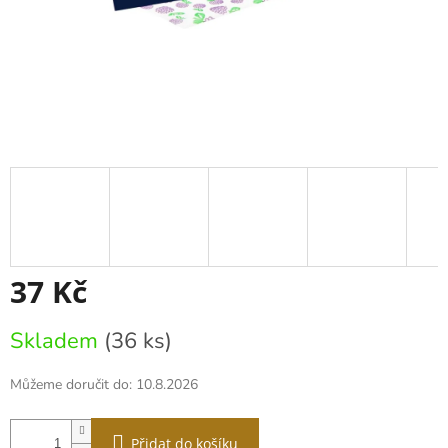
37 Kč
Měrná
Skladem
(36 ks)
cena:
Můžeme doručit do:
10.8.2026
Přidat do košíku