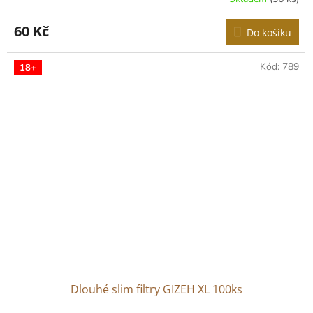
60 Kč
Do košíku
Kód:
789
18+
Dlouhé slim filtry GIZEH XL 100ks