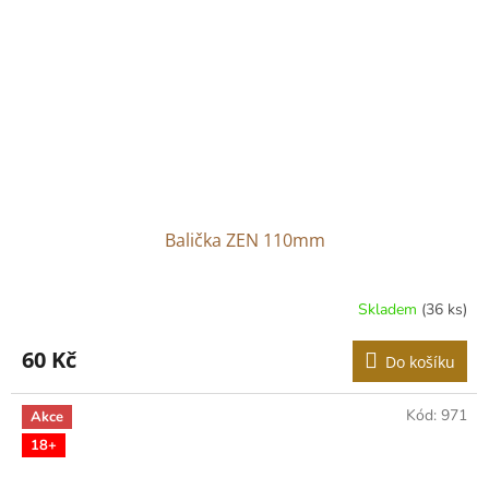
Balička ZEN 110mm
Skladem
(36 ks)
60 Kč
Do košíku
Kód:
971
Akce
18+