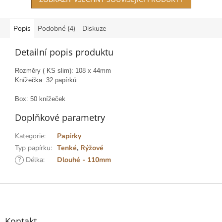
Popis
Podobné (4)
Diskuze
Detailní popis produktu
Rozměry ( KS slim): 108 x 44mm
Knížečka: 32 papírků
Box: 50 knížeček
Doplňkové parametry
Kategorie
:
Papírky
Typ papírku
:
Tenké
,
Rýžové
?
Délka
:
Dlouhé - 110mm
Z
á
p
a
Kontakt