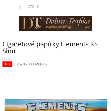
Přejít
NÁKUP
na
CZK
obsah
KOŠÍK
Cigaretové papírky Elements KS
Slim
9882
Značka:
ELEMENTS
18+