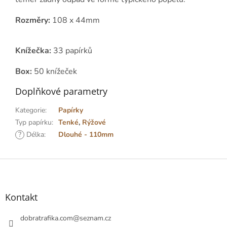
Rozměry:
108 x 44mm
Knížečka:
33
papírků
Box:
50 knížeček
Doplňkové parametry
Kategorie
:
Papírky
Typ papírku
:
Tenké
,
Rýžové
?
Délka
:
Dlouhé - 110mm
Z
á
p
a
Kontakt
t
í
dobratrafika.com
@
seznam.cz