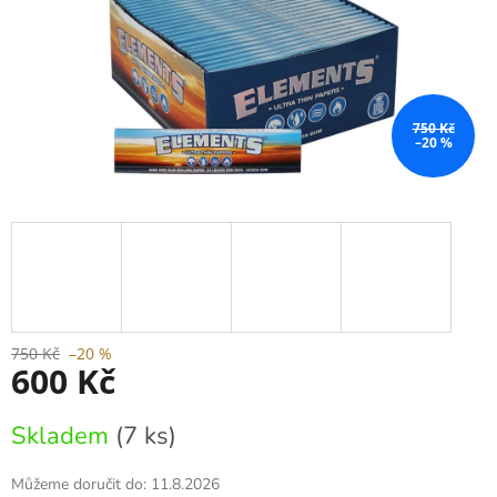
750 Kč
–20 %
750 Kč
–20 %
600 Kč
Měrná
Skladem
(7 ks)
cena:
Můžeme doručit do:
11.8.2026