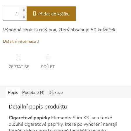
Přidat do košíku
Výhodná cena za celý box, který obsahuje 50 knížeček
.
Detailní informace
ZEPTAT SE
SDÍLET
Popis
Podobné (4)
Diskuze
Detailní popis produktu
Cigaretové papírky
Elements Slim KS jsou tenké
dlouhé cigaretové papírky, které po vyhoření nemají
téměř žádný odpad ve formě typického popelu.