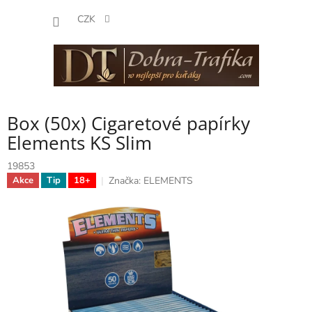
Přejít
NÁKUP
na
CZK
obsah
KOŠÍK
Box (50x) Cigaretové papírky
Elements KS Slim
19853
Značka:
ELEMENTS
Akce
Tip
18+