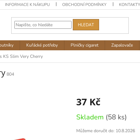
INFORMACE K NÁKUPU
OBCHODNÍ PODMÍNKY
KONTAKT
HLEDAT
outníky
Kuřácké potřeby
Plničky cigaret
Zapalovače
´s KS Slim Very Cherry
ry
804
37 Kč
Měrná
Skladem
(58 ks)
cena:
Můžeme doručit do:
10.8.2026