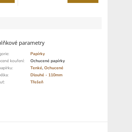
4,8
cena:
z
5
hvězdiček.
lňkové parametry
gorie
:
Papírky
cené kouření
:
Ochucené papírky
papírku
:
Tenké
,
Ochucené
élka
:
Dlouhé - 110mm
huť
:
Třešeň