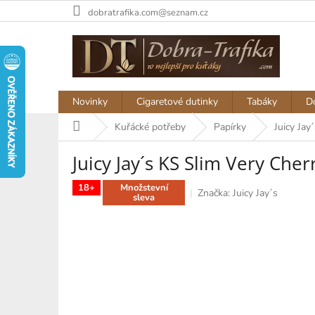
Přejít
dobratrafika.com@seznam.cz
na
obsah
Novinky
Cigaretové dutinky
Tabáky
D
Domů
Kuřácké potřeby
Papírky
Juicy Jay
Juicy Jay´s KS Slim Very Cher
18+
Množstevní
Značka:
Juicy Jay´s
sleva