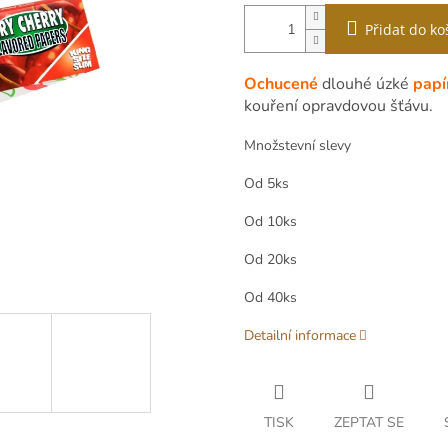
Přidat do ko
Ochucené
dlouhé úzké
papí
kouření opravdovou šťávu.
Množstevní slevy
Od 5ks
Od 10ks
Od 20ks
Od 40ks
Detailní informace
TISK
ZEPTAT SE