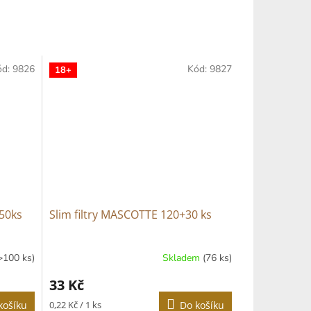
ód:
9826
Kód:
9827
18+
150ks
Slim filtry MASCOTTE 120+30 ks
>100 ks)
Skladem
(76 ks)
Průměrné
hodnocení
33 Kč
produktu
je
Měrná
košíku
0,22 Kč / 1 ks
Do košíku