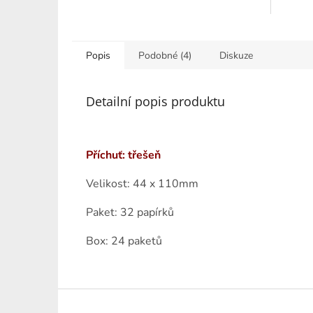
4,2
z
5
hvězdiče
Popis
Podobné (4)
Diskuze
Detailní popis produktu
Příchuť: třešeň
Velikost: 44 x 110mm
Paket: 32 papírků
Box: 24 paketů
Z
á