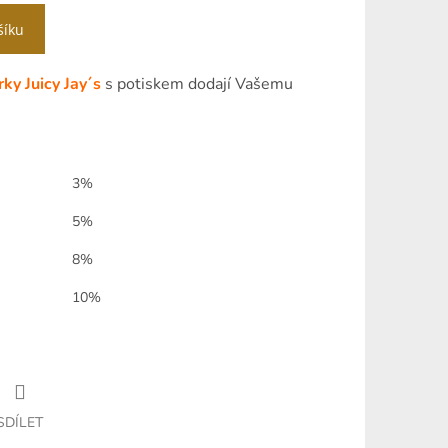
šíku
rky Juicy Jay´s
s potiskem dodají Vašemu
3%
5%
8%
10%
SDÍLET