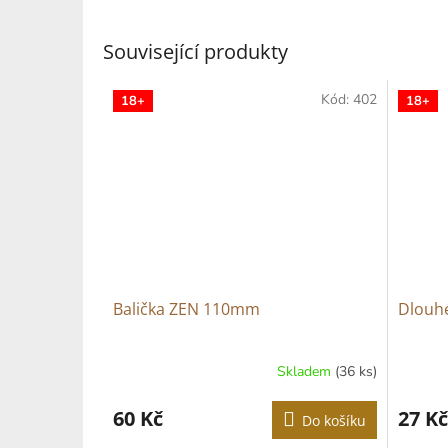
Související produkty
Kód:
402
18+
18+
Balička ZEN 110mm
Dlouhé
Skladem
(36 ks)
Průměr
hodnoce
produkt
60 Kč
27 Kč
Do košíku
je