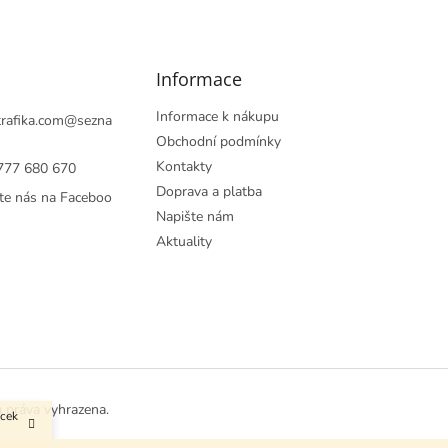
Informace
Informace k nákupu
rafika.com
@
sezna
Obchodní podmínky
Kontakty
777 680 670
Doprava a platba
te nás na Faceboo
Napište nám
Aktuality
a práva vyhrazena.
ůcek