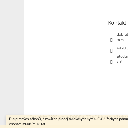
p
a
t
Kontakt
í
dobrat
m.cz
+420 
Sleduj
ku!
Copyright 2026
www.DOBRA-TRAFIKA.com
. Všechn
Dle platných zákonů je zakázán prodej tabákových výrobků a kuřáckých pom
osobám mladším 18 let.