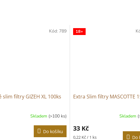
Kód:
789
K
18+
 slim filtry GIZEH XL 100ks
Extra Slim filtry MASCOTTE 
Skladem
(>100 ks)
Skladem
(
né
ní
33 Kč
u
Do košíku
Měrná
0,22 Kč / 1 ks
Do 