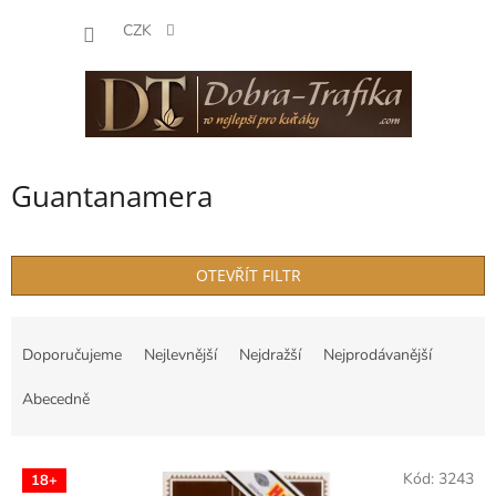
Přejít
NÁKUP
na
CZK
obsah
KOŠÍK
Guantanamera
OTEVŘÍT FILTR
Ř
a
Doporučujeme
Nejlevnější
Nejdražší
Nejprodávanější
z
e
Abecedně
n
í
V
p
Kód:
3243
18+
ý