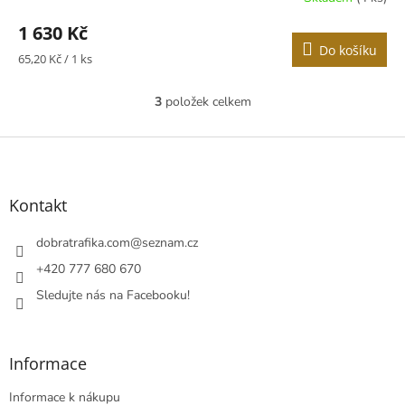
1 630 Kč
Do košíku
Měrná
65,20 Kč / 1 ks
cena:
3
položek celkem
O
v
l
Z
á
á
d
p
a
a
Kontakt
c
t
í
í
dobratrafika.com
@
seznam.cz
p
r
+420 777 680 670
v
Sledujte nás na Facebooku!
k
y
v
ý
Informace
p
i
Informace k nákupu
s