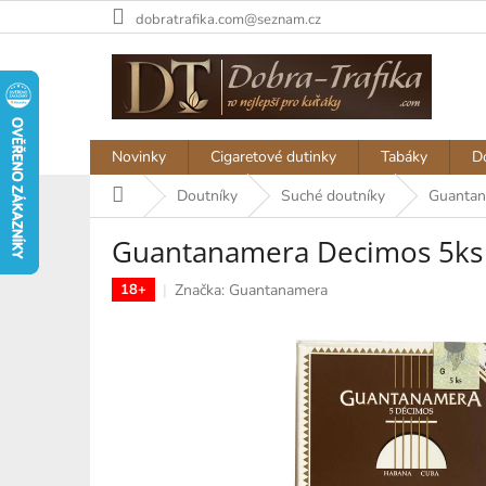
Přejít
dobratrafika.com@seznam.cz
na
obsah
Novinky
Cigaretové dutinky
Tabáky
D
Domů
Doutníky
Suché doutníky
Guantan
Guantanamera Decimos 5ks
Značka:
Guantanamera
18+