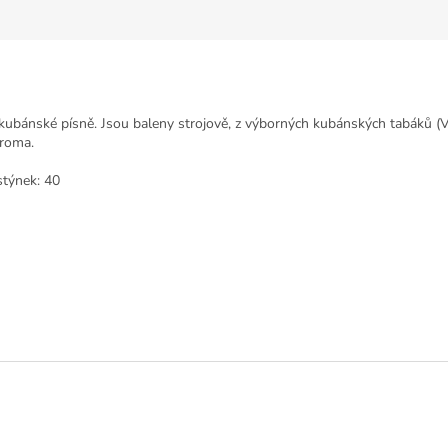
ánské písně. Jsou baleny strojově, z výborných kubánských tabáků (Vuelt
aroma.
stýnek: 40