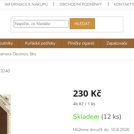
INFORMACE K NÁKUPU
OBCHODNÍ PODMÍNKY
KONTAKT
HLEDAT
outníky
Kuřácké potřeby
Plničky cigaret
Zapalovače
amera Decimos 5ks
3240
230 Kč
Měrná
46 Kč / 1 ks
cena:
Skladem
(12 ks)
Můžeme doručit do:
10.8.2026