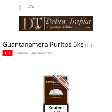
Přejít
NÁKUP
na
CZK
obsah
KOŠÍK
Guantanamera Puritos 5ks
3243
Značka:
Guantanamera
18+