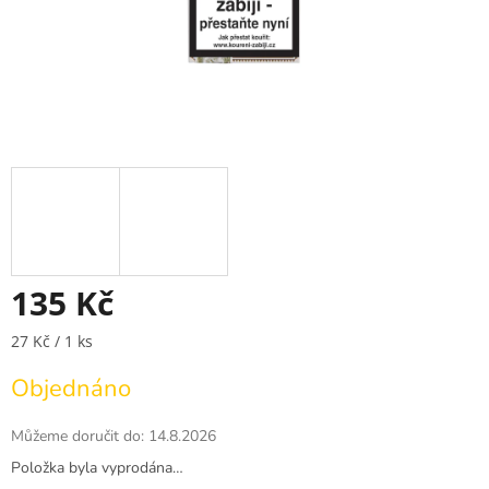
135 Kč
Měrná
27 Kč / 1 ks
cena:
Objednáno
Můžeme doručit do:
14.8.2026
Položka byla vyprodána…