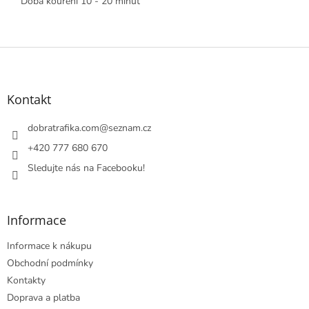
Doba kouření 10 - 20 minut
Z
á
p
a
Kontakt
t
í
dobratrafika.com
@
seznam.cz
+420 777 680 670
Sledujte nás na Facebooku!
Informace
Informace k nákupu
Obchodní podmínky
Kontakty
Doprava a platba