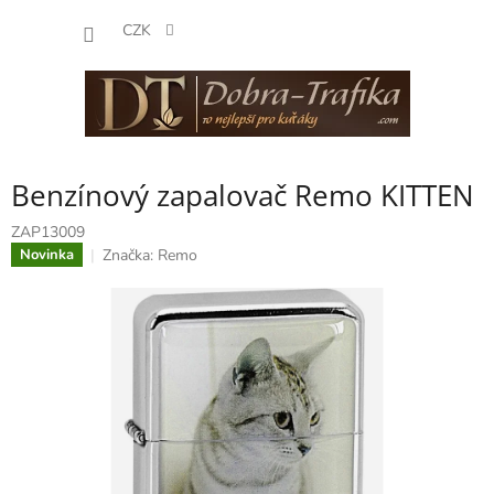
Přejít
NÁKUP
na
CZK
obsah
KOŠÍK
Benzínový zapalovač Remo KITTEN
ZAP13009
Značka:
Remo
Novinka