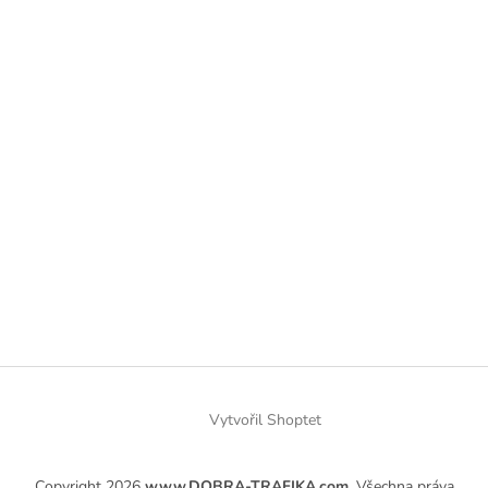
Vytvořil Shoptet
Copyright 2026
www.DOBRA-TRAFIKA.com
. Všechna práva