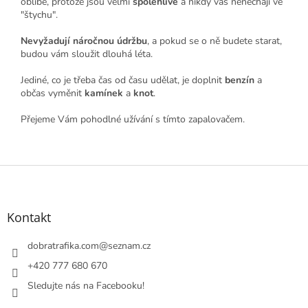
oblibě, protože jsou velmi
spolehlivé
a nikdy vás nenechají ve
"štychu".
Nevyžadují náročnou údržbu
, a pokud se o ně budete starat,
budou vám sloužit dlouhá léta.
Jediné, co je třeba čas od času udělat, je doplnit
benzín
a
občas vyměnit
kamínek
a
knot
.
Přejeme Vám pohodlné užívání s tímto zapalovačem.
Z
á
p
a
Kontakt
t
í
dobratrafika.com
@
seznam.cz
+420 777 680 670
Sledujte nás na Facebooku!