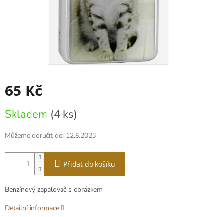
65 Kč
Měrná
Skladem
(4 ks)
cena:
Můžeme doručit do:
12.8.2026
Přidat do košíku
Benzínový zapalovač s obrázkem
Detailní informace