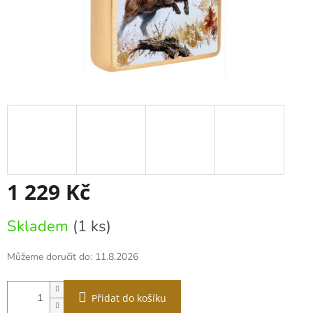
1 229 Kč
Měrná
Skladem
(1 ks)
cena:
Můžeme doručit do:
11.8.2026
Přidat do košíku