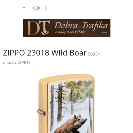
Přejít
NÁKUP
na
CZK
obsah
KOŠÍK
ZIPPO 23018 Wild Boar
58934
Značka:
ZIPPO