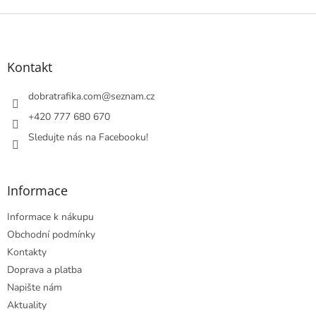
Z
á
p
a
Kontakt
t
í
dobratrafika.com
@
seznam.cz
+420 777 680 670
Sledujte nás na Facebooku!
Informace
Informace k nákupu
Obchodní podmínky
Kontakty
Doprava a platba
Napište nám
Aktuality