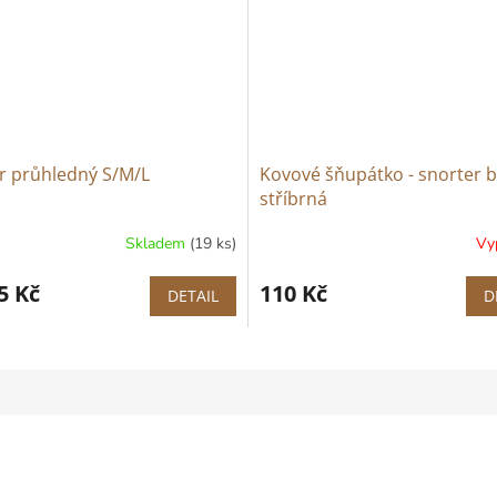
r průhledný S/M/L
Kovové šňupátko - snorter 
stříbrná
Skladem
(19 ks)
Vy
5 Kč
110 Kč
DETAIL
D