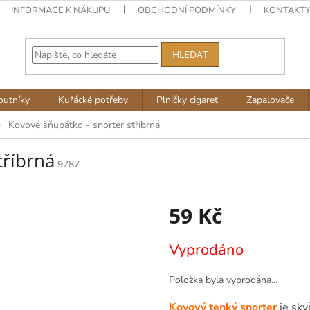
INFORMACE K NÁKUPU
OBCHODNÍ PODMÍNKY
KONTAKT
HLEDAT
outníky
Kuřácké potřeby
Plničky cigaret
Zapalovače
Kovové šňupátko - snorter stříbrná
tříbrná
9787
59 Kč
Měrná
Vyprodáno
cena:
Položka byla vyprodána…
Kovový tenký snorter
je skv