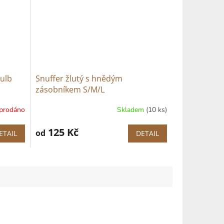
bulb
Snuffer žlutý s hnědým
zásobníkem S/M/L
prodáno
Skladem
(10 ks)
125 Kč
od
ETAIL
DETAIL