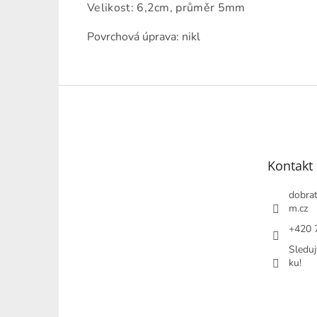
Velikost: 6,2cm, průměr 5mm
Povrchová úprava: nikl
Z
á
p
a
t
Kontakt
í
dobrat
m.cz
+420 
Sleduj
ku!