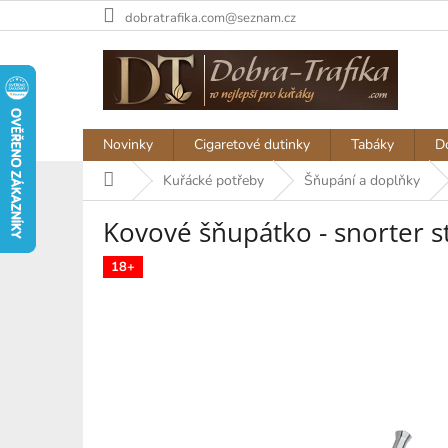
Přejít
dobratrafika.com@seznam.cz
na
obsah
Novinky
Cigaretové dutinky
Tabáky
D
Domů
Kuřácké potřeby
Šňupání a doplňky
Kovové šňupátko - snorter s
18+