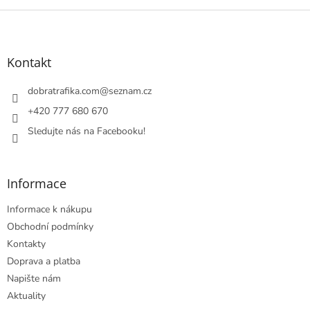
Z
á
p
a
Kontakt
t
í
dobratrafika.com
@
seznam.cz
+420 777 680 670
Sledujte nás na Facebooku!
Informace
Informace k nákupu
Obchodní podmínky
Kontakty
Doprava a platba
Napište nám
Aktuality