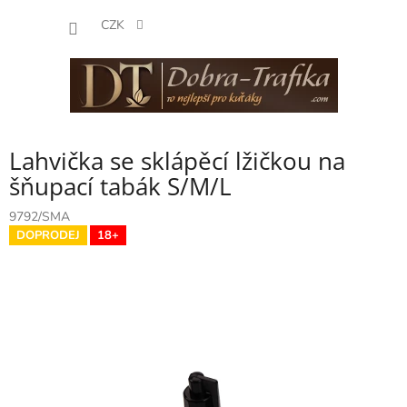
Přejít
NÁKUP
na
CZK
obsah
KOŠÍK
Lahvička se sklápěcí lžičkou na
šňupací tabák S/M/L
9792/SMA
DOPRODEJ
18+