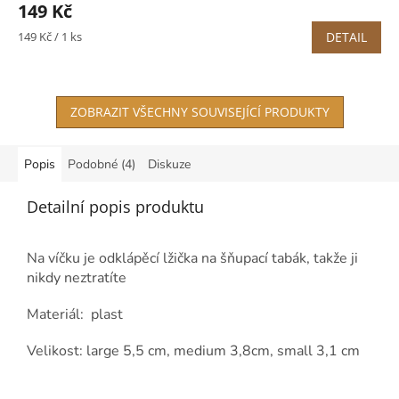
149 Kč
Měrná
149 Kč / 1 ks
DETAIL
cena:
ZOBRAZIT VŠECHNY SOUVISEJÍCÍ PRODUKTY
Popis
Podobné (4)
Diskuze
Detailní popis produktu
Na víčku je odklápěcí lžička na šňupací tabák, takže ji
nikdy neztratíte
Materiál: plast
Velikost: large 5,5 cm, medium 3,8cm, small 3,1 cm