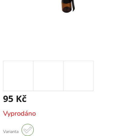
95 Kč
Měrná
Vyprodáno
cena:
Varianta