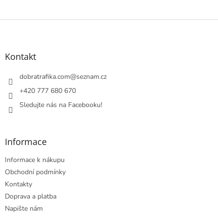
Z
á
p
a
Kontakt
t
í
dobratrafika.com
@
seznam.cz
+420 777 680 670
Sledujte nás na Facebooku!
Informace
Informace k nákupu
Obchodní podmínky
Kontakty
Doprava a platba
Napište nám