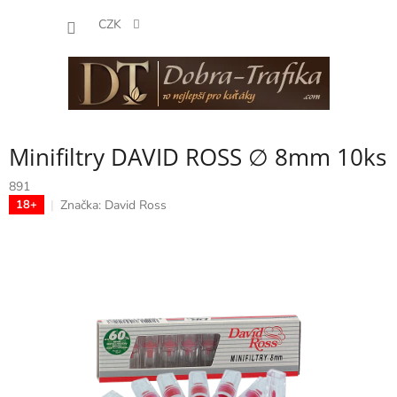
Přejít
NÁKUP
na
CZK
obsah
KOŠÍK
Minifiltry DAVID ROSS ∅ 8mm 10ks
891
Značka:
David Ross
18+