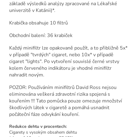
základě výsledků analýzy zpracované na Lékařské
univerzitě v Katánii)*.
Krabička obsahuje 10 filtrů
Obchodní balení: 36 krabiček
Každý minifiltr lze opakovaně použít, a to přibližně 5x*
v případě "tvrdých" cigaret, nebo 10x* v případě
cigaret "lights". Po vytvoření souvislé černé vrstvy
kolem červeného indikátoru je vhodné minifiltr
nahradit novým.
POZOR: Používáním minifiltrů David Ross nejsou
eliminována veškerá zdravotní rizika spojená s
kouřením !!! Tato pomůcka pouze omezuje množství
škodlivých látek v cigaretě a pomáhá usnadnit
počáteční fáze odvykání kouření.
Redukce dehtu v procentech:
Cigarety s vysokým obsahem dehtu