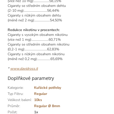
(více než 10 mg):....................58,15%
Cigarety se středním obsahem dehtu
(2-10 mg):..............................56,44%
Cigarety s nízkým obsahem dehtu
(méně než 2 mg):....................54,50%
Redukce nikotinu v procentech:
Cigarety s vysokým obsahem nikotinu
(více než 1 mg):......................60,71%
Cigarety se středním obsahem nikotinu
(0,2-1 mg):.............................62,83%
Cigarety s nízkým obsahem nikotinu
(méně než 0,2 mg):.................65,69%
*
www.davidross.it
Doplňkové parametry
Kategorie
:
Kuřácké potřeby
Typ Filtru
:
Regular
Velikost balení
:
10ks
Průměr
:
Regular Ø 8mm
Počet
:
1x