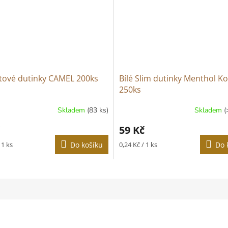
tové dutinky CAMEL 200ks
Bílé Slim dutinky Menthol K
250ks
Skladem
(83 ks)
Skladem
(
Průměrné
hodnocení
59 Kč
produktu
je
Měrná
 1 ks
Do košíku
0,24 Kč / 1 ks
Do 
3,0
cena:
z
5
hvězdiček.