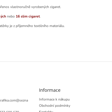
řenos vlastnoručně vyrobených cigaret.
kých
nebo
16
slim cigaret
.
ěrky je z příjemného textilního materiálu.
Informace
Informace k nákupu
rafika.com
@
sezna
Obchodní podmínky
Kontakty