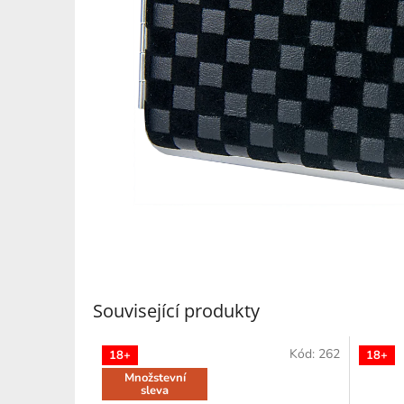
Související produkty
Kód:
262
18+
18+
Množstevní
sleva