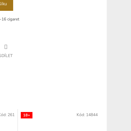
šíku
-16 cigaret
SDÍLET
Kód:
261
Kód:
14844
18+