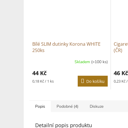
Bílé SLIM dutinky Korona WHITE
Cigare
250ks
(ČR)
Skladem
(>100 ks)
Průměrné
hodnocení
44 Kč
46 Kč
produktu
je
Měrná
Měrná
0,18 Kč / 1 ks
Do košíku
0,23 Kč /
3,2
cena:
cena:
z
5
hvězdiček.
Popis
Podobné (4)
Diskuze
Detailní popis produktu