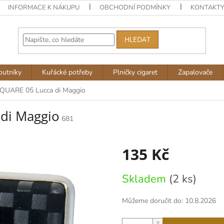
INFORMACE K NÁKUPU
OBCHODNÍ PODMÍNKY
KONTAKT
HLEDAT
outníky
Kuřácké potřeby
Plničky cigaret
Zapalovače
SQUARE 05 Lucca di Maggio
di Maggio
681
135 Kč
Měrná
Skladem
(2 ks)
cena:
Můžeme doručit do:
10.8.2026