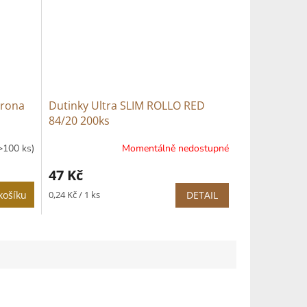
orona
Dutinky Ultra SLIM ROLLO RED
84/20 200ks
>100 ks)
Momentálně nedostupné
47 Kč
Měrná
košíku
0,24 Kč / 1 ks
DETAIL
cena: