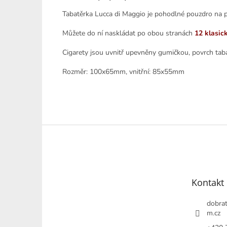
Tabatěrka Lucca di Maggio je pohodlné pouzdro na p
Můžete do ní naskládat po obou stranách
12
klasic
Cigarety jsou uvnitř upevněny gumičkou, povrch tabat
Rozměr: 100x65mm, vnitřní: 85x55mm
Z
á
p
a
t
Kontakt
í
dobrat
m.cz