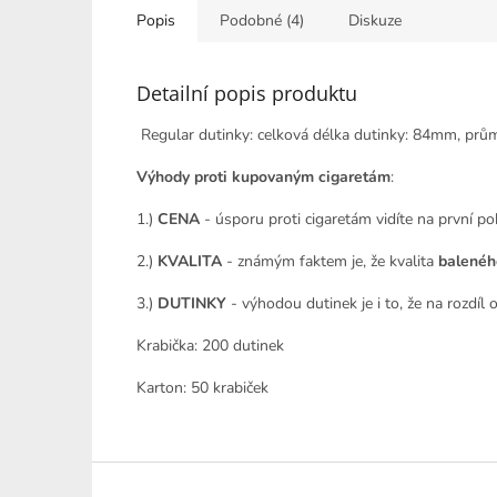
Popis
Podobné (4)
Diskuze
Detailní popis produktu
Regular dutinky: celková délka dutinky: 84mm, prům
Výhody proti kupovaným cigaretám
:
1.)
CENA
- úsporu proti cigaretám vidíte na první p
2.)
KVALITA
- známým faktem je, že kvalita
balenéh
3.)
DUTINKY
- výhodou dutinek je i to, že na rozdíl 
Krabička: 200 dutinek
Karton: 50 krabiček
Z
á