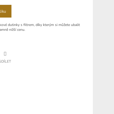
šíku
vé dutinky s filtrem, díky kterým si můžete ubalit
namně nižší cenu.
SDÍLET