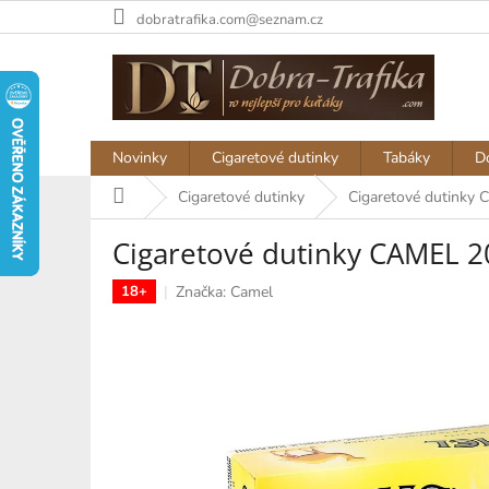
Přejít
dobratrafika.com@seznam.cz
na
obsah
Novinky
Cigaretové dutinky
Tabáky
D
Domů
Cigaretové dutinky
Cigaretové dutinky
Cigaretové dutinky CAMEL 2
Značka:
Camel
18+