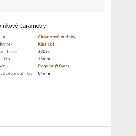
lňkové parametry
gorie
:
Cigaretové dutinky
dutinek
:
Klasické
ost balení
:
200ks
 filtru
:
15mm
ěr
:
Regular Ø 8mm
ová délka dutinky
:
84mm