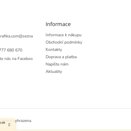
Informace
Informace k nákupu
rafika.com
@
sezna
Obchodní podmínky
Kontakty
777 680 670
Doprava a platba
te nás na Faceboo
Napište nám
Aktuality
a práva vyhrazena.
ůcek