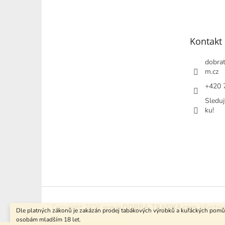
p
a
t
Kontakt
í
dobrat
m.cz
+420 
Sleduj
ku!
Copyright 2026
www.DOBRA-TRAFIKA.com
. Všechn
Dle platných zákonů je zakázán prodej tabákových výrobků a kuřáckých pom
osobám mladším 18 let.