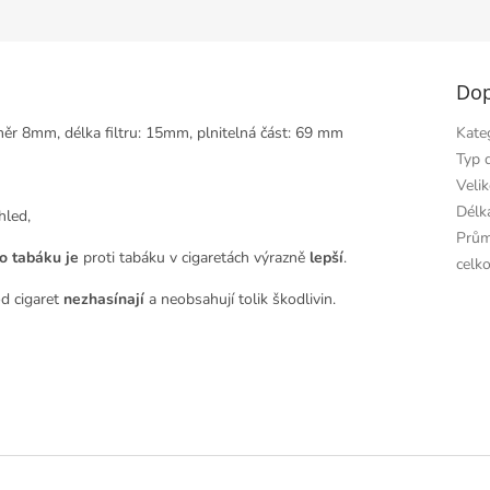
hvězdiček.
Dop
ěr 8mm, délka filtru: 15mm, plnitelná část: 69 mm
Kate
Typ 
Velik
Délka
ohled,
Prům
o tabáku je
proti tabáku v cigaretách výrazně
lepší
.
celk
od cigaret
nezhasínají
a neobsahují tolik škodlivin.