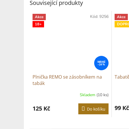
Související produkty
Kód:
9256
Akce
Akce
18+
DOPR
165 Kč
–24 %
Plnička REMO se zásobníkem na
Tabatě
tabák
Skladem
(10 ks)
99 Kč
125 Kč
Do košíku