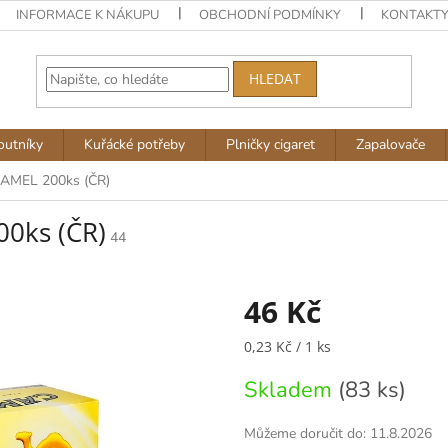
INFORMACE K NÁKUPU
OBCHODNÍ PODMÍNKY
KONTAKT
HLEDAT
outníky
Kuřácké potřeby
Plničky cigaret
Zapalovače
 CAMEL 200ks (ČR)
00ks (ČR)
44
46 Kč
Měrná
0,23 Kč / 1 ks
cena:
Skladem
(83 ks)
Můžeme doručit do:
11.8.2026