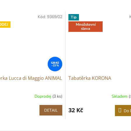
Kód:
9369/02
Tip
ODEJ
Množstevní
sleva
129 Kč
–23 %
rka Lucca di Maggio ANIMAL
Tabatěrka KORONA
Doprodej
(3 ks)
Skladem
(
Průměrné
hodnocení
produktu
32 Kč
DETAIL
Do 
je
4,8
z
5