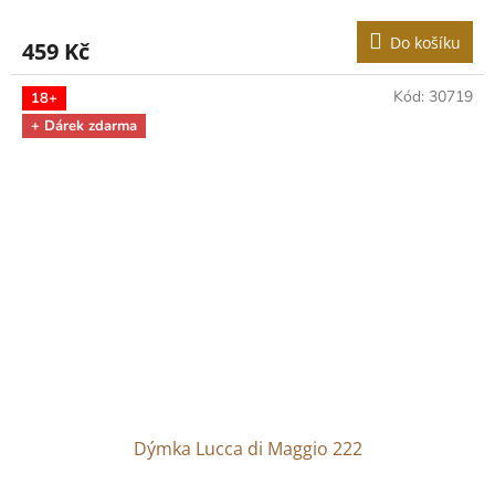
Do košíku
459 Kč
Kód:
30719
18+
+ Dárek zdarma
Dýmka Lucca di Maggio 222