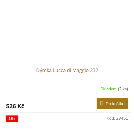
Dýmka Lucca di Maggio 232
Skladem
(2 ks)
Do košíku
526 Kč
Kód:
29451
18+