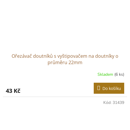
Ořezávač doutníků s vyštipovačem na doutníky o
průměru 22mm
Skladem
(6 ks)
Do košíku
43 Kč
Kód:
31439