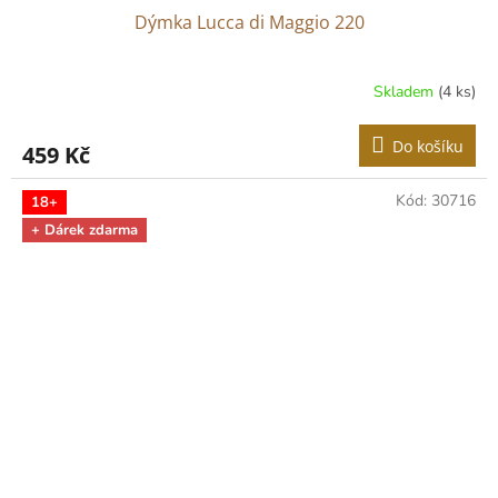
Dýmka Lucca di Maggio 220
Skladem
(4 ks)
Do košíku
459 Kč
Kód:
30716
18+
+ Dárek zdarma