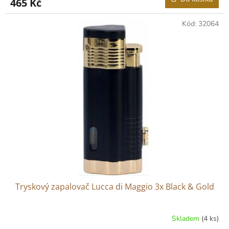
465 Kč
Kód:
32064
Tryskový zapalovač Lucca di Maggio 3x Black & Gold
Skladem
(4 ks)