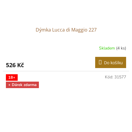
Dýmka Lucca di Maggio 227
Skladem
(4 ks)
Do košíku
526 Kč
Kód:
31577
18+
+ Dárek zdarma