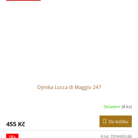
Dýmka Lucca di Maggio 247
Skladem
(4 ks)
Do košíku
455 Kč
Kód:
DYM69246
18+