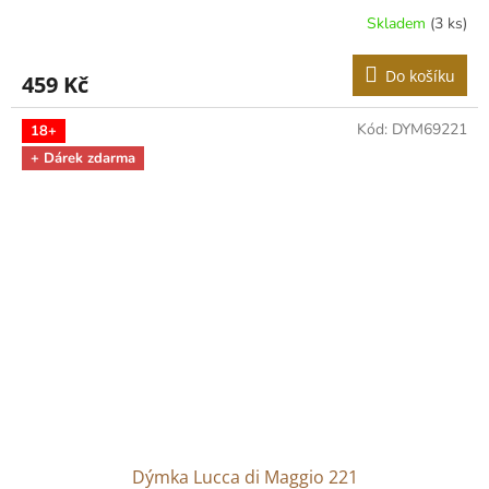
Skladem
(3 ks)
Do košíku
459 Kč
Kód:
DYM69221
18+
+ Dárek zdarma
Dýmka Lucca di Maggio 221