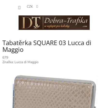
Přejít
NÁKUP
na
CZK
obsah
KOŠÍK
Tabatěrka SQUARE 03 Lucca di
Maggio
679
Značka:
Lucca di Maggio