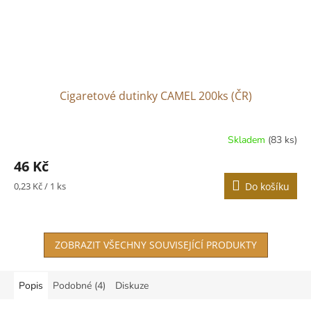
Cigaretové dutinky CAMEL 200ks (ČR)
Skladem
(83 ks)
46 Kč
Měrná
0,23 Kč / 1 ks
Do košíku
cena:
ZOBRAZIT VŠECHNY SOUVISEJÍCÍ PRODUKTY
Popis
Podobné (4)
Diskuze