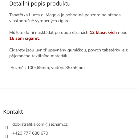
Detailní popis produktu
Tabatěrka Lucca di Maggio je pohodlné pouzdro na přenos
vlastnoručně vyrobených cigaret.
Můžete do ní naskládat po obou stranách
12
klasických
nebo
16
slim cigaret
.
Cigarety jsou uvnitř upevněny gumičkou, povrch tabatěrky je z
příjemného textilního materiálu.
Rozměr: 100x65mm, vnitřní: 85x55mm
Z
á
p
a
Kontakt
t
í
dobratrafika.com
@
seznam.cz
+420 777 680 670