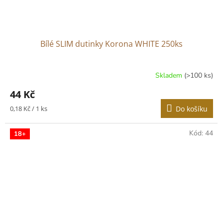
Bílé SLIM dutinky Korona WHITE 250ks
Skladem
(>100 ks)
Průměrné
hodnocení
44 Kč
produktu
je
Měrná
0,18 Kč / 1 ks
Do košíku
3,2
cena:
z
5
Kód:
44
18+
hvězdiček.