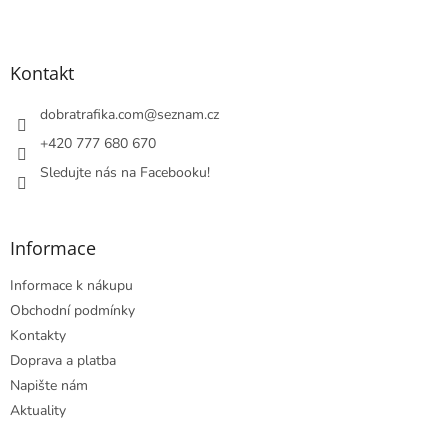
Z
á
p
a
Kontakt
t
í
dobratrafika.com
@
seznam.cz
+420 777 680 670
Sledujte nás na Facebooku!
Informace
Informace k nákupu
Obchodní podmínky
Kontakty
Doprava a platba
Napište nám
Aktuality