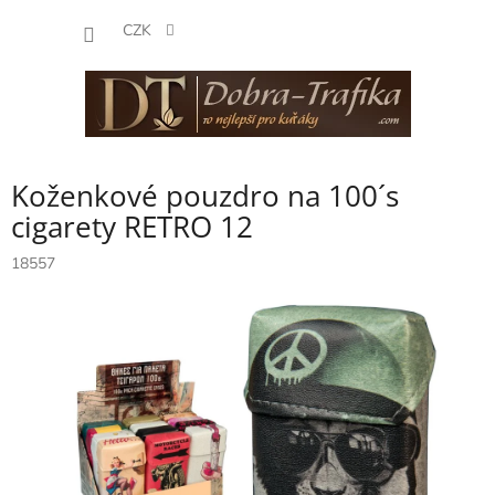
Přejít
NÁKUP
na
CZK
obsah
KOŠÍK
Koženkové pouzdro na 100´s
cigarety RETRO 12
18557