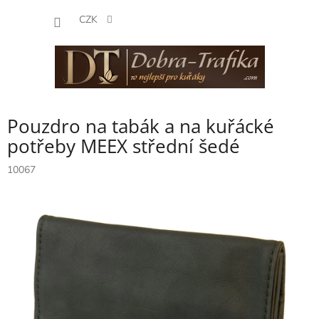
Přejít
NÁKUP
na
CZK
obsah
KOŠÍK
Pouzdro na tabák a na kuřácké
potřeby MEEX střední šedé
10067