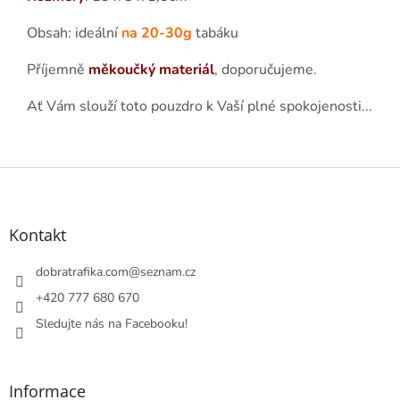
Obsah: ideální
na 20-30g
tabáku
Příjemně
měkoučký materiál
, doporučujeme.
Ať Vám slouží toto pouzdro k Vaší plné spokojenosti...
Z
á
p
a
Kontakt
t
í
dobratrafika.com
@
seznam.cz
+420 777 680 670
Sledujte nás na Facebooku!
Informace