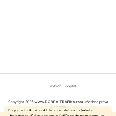
Vytvořil Shoptet
Copyright 2026
www.DOBRA-TRAFIKA.com
. Všechna práva
vyhrazena.
Dle platných zákonů je zakázán prodej tabákových výrobků a
kuřáckých pomůcek osobám mladším 18 let.
Tento web používá soubory cookie. Dalším procházením tohoto webu