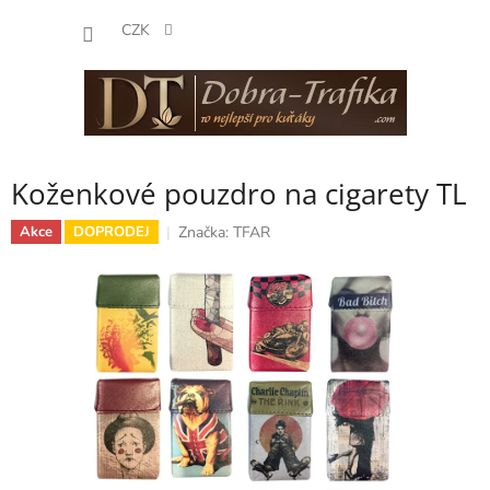
Přejít
NÁKUP
na
CZK
obsah
KOŠÍK
Koženkové pouzdro na cigarety TL
Značka:
TFAR
Akce
DOPRODEJ