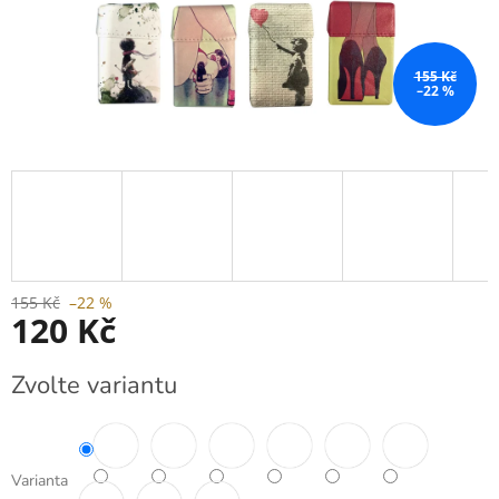
155 Kč
–22 %
155 Kč
–22 %
120 Kč
Měrná
Zvolte variantu
cena:
Varianta