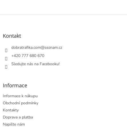
Z
á
p
a
Kontakt
t
í
dobratrafika.com
@
seznam.cz
+420 777 680 670
Sledujte nás na Facebooku!
Informace
Informace k nákupu
Obchodní podmínky
Kontakty
Doprava a platba
Napište nám