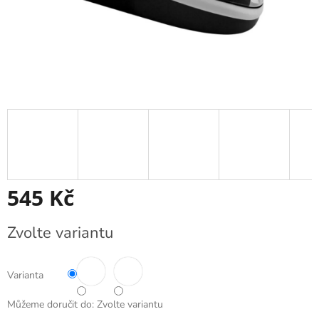
545 Kč
Měrná
Zvolte variantu
cena:
Varianta
Můžeme doručit do:
Zvolte variantu