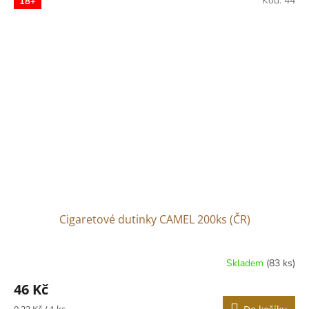
Kód:
44
18+
Cigaretové dutinky CAMEL 200ks (ČR)
Skladem
(83 ks)
46 Kč
Měrná