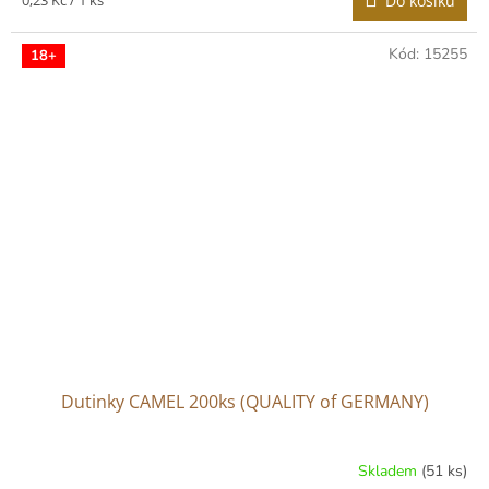
0,23 Kč / 1 ks
Do košíku
cena:
Kód:
15255
18+
Dutinky CAMEL 200ks (QUALITY of GERMANY)
Skladem
(51 ks)