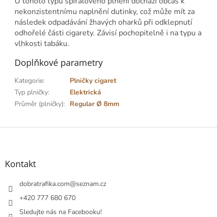
U tohoto typu spirálového plnění dochází občas k
nekonzistentnímu naplnění dutinky, což může mít za
následek odpadávání žhavých oharků při odklepnutí
odhořelé části cigarety. Závisí pochopitelně i na typu a
vlhkosti tabáku.
Doplňkové parametry
Kategorie
:
Plničky cigaret
Typ plničky
:
Elektrická
Průměr (plničky)
:
Regular Ø 8mm
Z
á
p
a
Kontakt
t
í
dobratrafika.com
@
seznam.cz
+420 777 680 670
Sledujte nás na Facebooku!