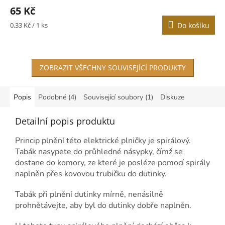
65 Kč
Měrná
0,33 Kč / 1 ks
Do košíku
cena:
ZOBRAZIT VŠECHNY SOUVISEJÍCÍ PRODUKTY
Popis
Podobné (4)
Související soubory (1)
Diskuze
Detailní popis produktu
Princip plnění této elektrické plničky je spirálový.
Tabák nasypete do průhledné násypky, čímž se
dostane do komory, ze které je posléze pomocí spirály
naplněn přes kovovou trubičku do dutinky.
Tabák při plnění dutinky mírně, nenásilně
prohnětávejte, aby byl do dutinky dobře naplněn.