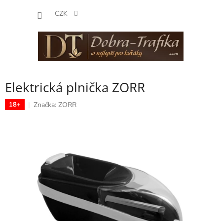
Přejít
NÁKUP
na
CZK
obsah
KOŠÍK
Elektrická plnička ZORR
Značka:
ZORR
18+