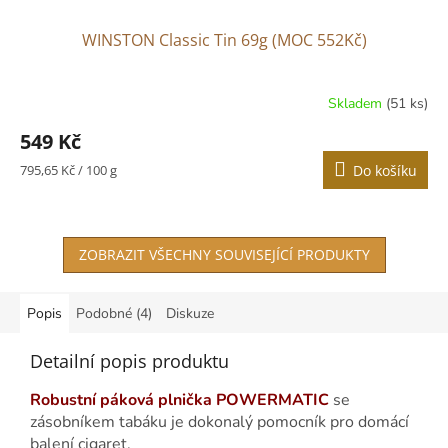
WINSTON Classic Tin 69g (MOC 552Kč)
Skladem
(51 ks)
549 Kč
Měrná
795,65 Kč / 100 g
Do košíku
cena:
ZOBRAZIT VŠECHNY SOUVISEJÍCÍ PRODUKTY
Popis
Podobné (4)
Diskuze
Detailní popis produktu
Robustní páková plnička POWERMATIC
se
zásobníkem tabáku je dokonalý pomocník pro domácí
balení cigaret.