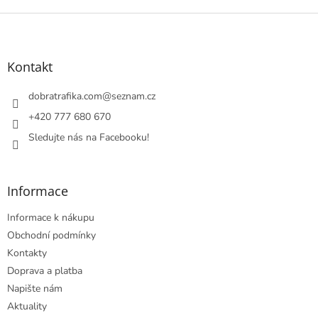
Z
á
p
a
Kontakt
t
í
dobratrafika.com
@
seznam.cz
+420 777 680 670
Sledujte nás na Facebooku!
Informace
Informace k nákupu
Obchodní podmínky
Kontakty
Doprava a platba
Napište nám
Aktuality