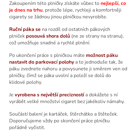
Zakoupením této plničky získáte vůbec to
nejlepší, co
je dnes na trhu
, protože lépe, rychleji a komfortněji
cigarety se žádnou jinou plničkou nevyrobíte.
Ruční páka se
na rozdíl od ostatních pákových
plniček
posouvá shora dolů
(ne ze strany na stranu),
což umožňuje snadné a rychlé plnění.
Po ukončení práce s plničkou máte
možnost páku
nastavit do parkovací polohy
a to jednoduše tak, že
páku zvednete nahoru a povysunete ji směrem ven od
plničky, čímž se páka uvolní a položí se dolů do
klidové polohy.
Je
vyrobena s největší precizností
a dokážete s ní
vyrábět velké množství cigaret bez jakékoliv námahy.
Součástí balení je kartáček, štěrchátko a štěteček.
Doporučujeme vždy po skončení práce plničku
pořádně vyčistit.