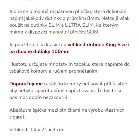
Jedná se o manuální pákovou plničku, která dokonale
naplní jakékoliv dutinky o průměru 8mm. Nelze ji však
použít na dutinky SLIM a ULTRA SLIM, ke kterým
máme k dispozici
manuální plničky SLIM
.
Je použitelná na klasickou
velikost dutinek King Size i
na dlouhé dutinky 100mm
.
Hustotu určujete množstvím tabáku, které naplníte do
tabákové komory a ručním prohnětáním.
Doporučujeme
tabák do komory nelisovat příliš silně,
aby nebyla cigareta příliš napěchovaná. To byste si
pak moc dobře nezakouřili.
Absolutní špička mezi plničkami na výrobu vlastních
cigaret.
Velikost: 14 x 21 x 9 cm