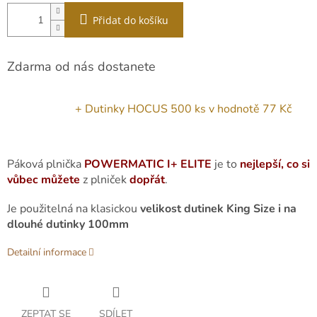
Přidat do košíku
Zdarma od nás dostanete
+ Dutinky HOCUS 500 ks
v hodnotě 77 Kč
Páková plnička
POWERMATIC I+ ELITE
je to
nejlepší, co si
vůbec můžete
z plniček
dopřát
.
Je použitelná na klasickou
velikost dutinek King Size i na
dlouhé dutinky 100mm
Detailní informace
ZEPTAT SE
SDÍLET