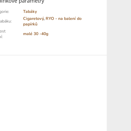
lňkové parametry
gorie
:
Tabáky
Cigaretový
,
RYO - na balení do
tabáku
:
papírků
kost
malé 30 -40g
í
: