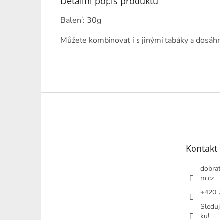
Detailní popis produktu
Balení: 30g
Můžete kombinovat i s jinými tabáky a dosáhn
Z
á
p
a
t
Kontakt
í
dobrat
m.cz
+420 
Sleduj
ku!