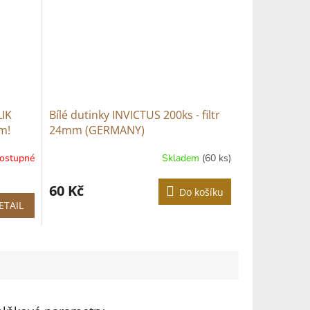
LIK
Bílé dutinky INVICTUS 200ks - filtr
m!
24mm (GERMANY)
ostupné
Skladem
(60 ks)
60 Kč
Do košíku
ETAIL