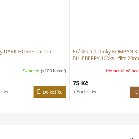
ky DARK HORSE Carbon
Práskací dutinky KOMPAN K
BLUEBERRY 100ks - filtr 20m
Skladem
(>100 balení)
Momentálně ned
75 Kč
Měrná
 1 ks
Do košíku
0,75 Kč / 1 ks
D
cena: