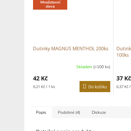
Množstevní
sleva
Dutinky MAGNUS MENTHOL 200ks
Dutin
100ks
Skladem
(>100 ks)
42 Kč
37 Kč
Měrná
Měrná
0,21 Kč / 1 ks
Do košíku
0,37 Kč /
cena:
cena:
Popis
Podobné (4)
Diskuze