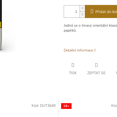
Přidat do ko
Jedná se o tmavý orientální klas
papírků.
Detailní informace
TISK
ZEPTAT SE
Kód:
DUT3640
Kó
18+