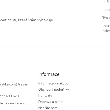
Dop
Kate
Typ 
out chuti, která Vám vyhovuje.
Veli
balen
Informace
Informace k nákupu
rafika.com
@
sezna
Obchodní podmínky
Kontakty
777 680 670
Doprava a platba
te nás na Faceboo
Napište nám