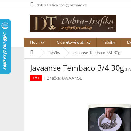
Přejít
dobratrafika.com@seznam.cz
na
obsah
Novinky
Cigaretové dutinky
Tabáky
D
Domů
Tabáky
Javaanse Tembaco 3/4 30g
Javaanse Tembaco 3/4 30g
17
Značka:
JAVAANSE
18+