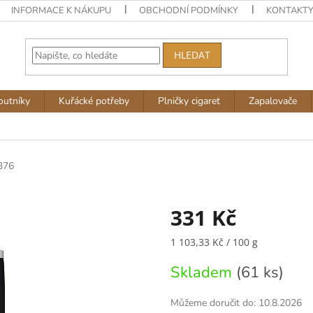
INFORMACE K NÁKUPU
OBCHODNÍ PODMÍNKY
KONTAKT
HLEDAT
outníky
Kuřácké potřeby
Plničky cigaret
Zapalovače
376
331 Kč
Měrná
1 103,33 Kč / 100 g
cena:
Skladem
(61 ks)
Můžeme doručit do:
10.8.2026