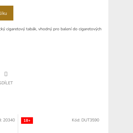
šíku
ický cigaretový tabák, vhodný pro balení do cigaretových
SDÍLET
d:
20340
Kód:
DUT3590
18+