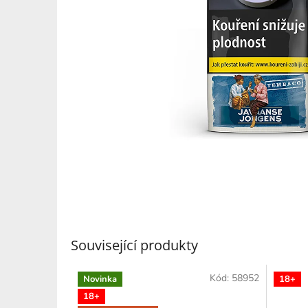
Související produkty
Kód:
58952
Novinka
18+
18+