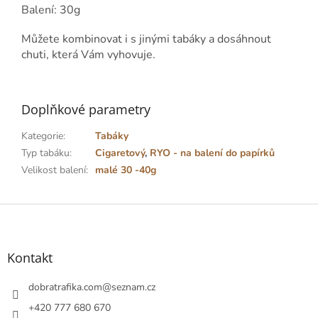
Balení: 30g
Můžete kombinovat i s jinými tabáky a dosáhnout
chuti, která Vám vyhovuje.
Doplňkové parametry
Kategorie
:
Tabáky
Typ tabáku
:
Cigaretový
,
RYO - na balení do papírků
Velikost balení
:
malé 30 -40g
Z
á
p
a
Kontakt
t
í
dobratrafika.com
@
seznam.cz
+420 777 680 670