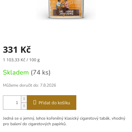
331 Kč
Měrná
1 103,33 Kč / 100 g
cena:
Skladem
(74 ks)
Můžeme doručit do:
7.8.2026
Přidat do košíku
Jedná se o jemný, lehce kořeněný klasický cigaretový tabák, vhodný
pro balení do cigaretových papírků.