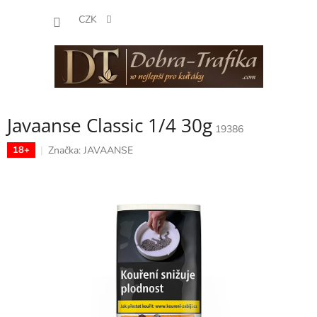
Přejít
NÁKUP
na
CZK
obsah
KOŠÍK
Javaanse Classic 1/4 30g
19386
Značka:
JAVAANSE
18+