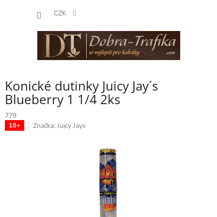
Přejít
NÁKUP
na
CZK
obsah
KOŠÍK
Konické dutinky Juicy Jay´s
Blueberry 1 1/4 2ks
779
Značka:
Juicy Jays
18+