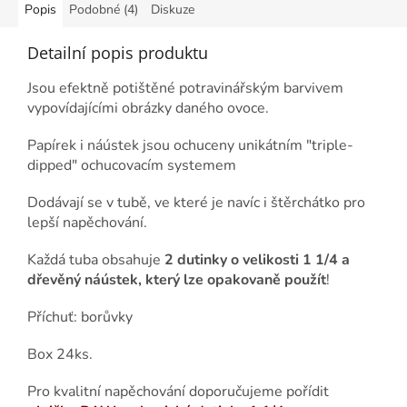
Popis
Podobné (4)
Diskuze
Detailní popis produktu
Jsou efektně potištěné potravinářským barvivem
vypovídajícími obrázky daného ovoce.
Papírek i náústek jsou ochuceny unikátním "triple-
dipped" ochucovacím systemem
Dodávají se v tubě, ve které je navíc i štěrchátko pro
lepší napěchování.
Každá tuba obsahuje
2 dutinky o velikosti 1 1/4 a
dřevěný náústek, který lze opakovaně použít
!
Příchuť: borůvky
Box 24ks.
Pro kvalitní napěchování doporučujeme pořídit