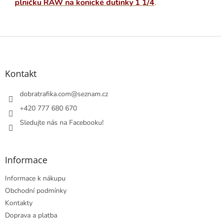
plničku RAW na konické dutinky 1 1/4
.
Z
á
p
a
Kontakt
t
í
dobratrafika.com
@
seznam.cz
+420 777 680 670
Sledujte nás na Facebooku!
Informace
Informace k nákupu
Obchodní podmínky
Kontakty
Doprava a platba