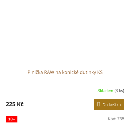
Plnička RAW na konické dutinky KS
Skladem
(3 ks)
225 Kč
Do košíku
Kód:
735
18+