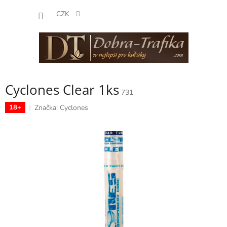
Přejít
NÁKUP
na
CZK
obsah
KOŠÍK
Cyclones Clear 1ks
731
Značka:
Cyclones
18+