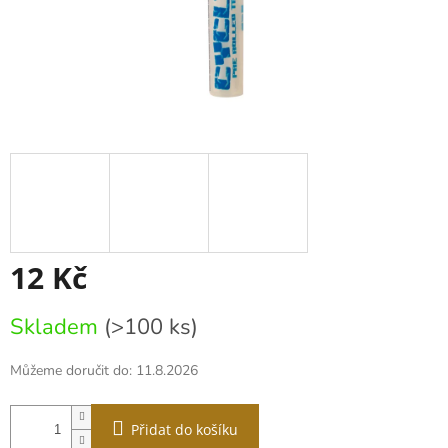
12 Kč
Měrná
Skladem
(>100 ks)
cena:
Můžeme doručit do:
11.8.2026
Přidat do košíku