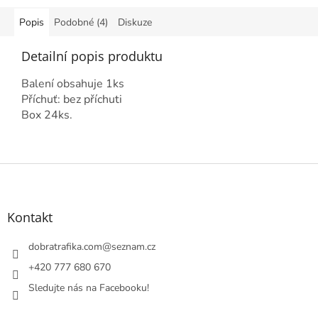
Popis
Podobné (4)
Diskuze
Detailní popis produktu
Balení obsahuje 1ks
Příchuť: bez příchuti
Box 24ks.
Z
á
p
a
Kontakt
t
í
dobratrafika.com
@
seznam.cz
+420 777 680 670
Sledujte nás na Facebooku!