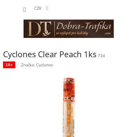
Přejít
NÁKUP
na
CZK
obsah
KOŠÍK
Cyclones Clear Peach 1ks
734
Značka:
Cyclones
18+