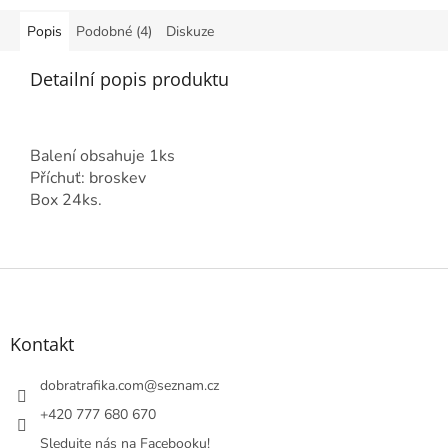
Popis
Podobné (4)
Diskuze
Detailní popis produktu
Balení obsahuje 1ks
Příchuť: broskev
Box 24ks.
Z
á
p
a
Kontakt
t
í
dobratrafika.com
@
seznam.cz
+420 777 680 670
Sledujte nás na Facebooku!