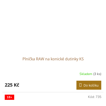
Plnička RAW na konické dutinky KS
Skladem
(3 ks)
225 Kč
Do košíku
Kód:
735
18+