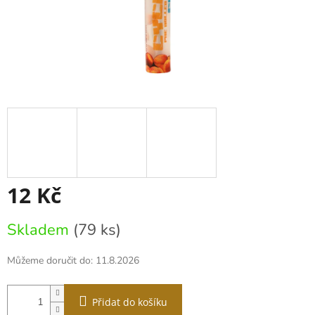
12 Kč
Měrná
Skladem
(79 ks)
cena:
Můžeme doručit do:
11.8.2026
Přidat do košíku