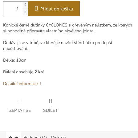
Přidat do košíku
Konické černé dutinky CYCLONES s dřevěným náústkem, ze kterých
si pohodlně připravíte vlastního skvělého jointa.
Dodávají se v tubě, ve které je navíc i štěrchátko pro lepší
napěchování.
Délka: 10cm
Balení obsahuje
2 ks
!
Detailní informace
ZEPTAT SE
SDÍLET
Popis
Podobné (4)
Diskuze