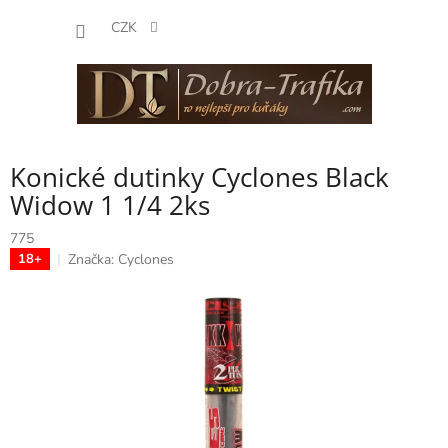
Přejít
NÁKUP
na
CZK
obsah
KOŠÍK
Konické dutinky Cyclones Black
Widow 1 1/4 2ks
775
Značka:
Cyclones
18+