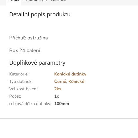
Detailní popis produktu
Příchuť: ostružina
Box 24 balení
Doplňkové parametry
Kategorie
:
Konické dutinky
Typ dutinek
:
Černé
,
Kónické
Velikost balení
:
2ks
Počet
:
1x
celková délka dutinky
:
100mm
Z
á
p