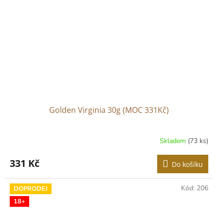
Golden Virginia 30g (MOC 331Kč)
Skladem
(73 ks)
Průměrné
hodnocení
produktu
331 Kč
Do košíku
je
3,8
z
Kód:
206
DOPRODEJ
5
18+
hvězdiček.