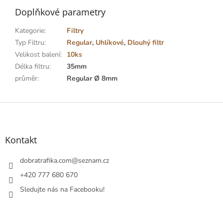
Doplňkové parametry
Kategorie
:
Filtry
Typ Filtru
:
Regular
,
Uhlíkové
,
Dlouhý filtr
Velikost balení
:
10ks
Délka filtru
:
35mm
průměr
:
Regular Ø 8mm
Z
á
p
a
Kontakt
t
í
dobratrafika.com
@
seznam.cz
+420 777 680 670
Sledujte nás na Facebooku!