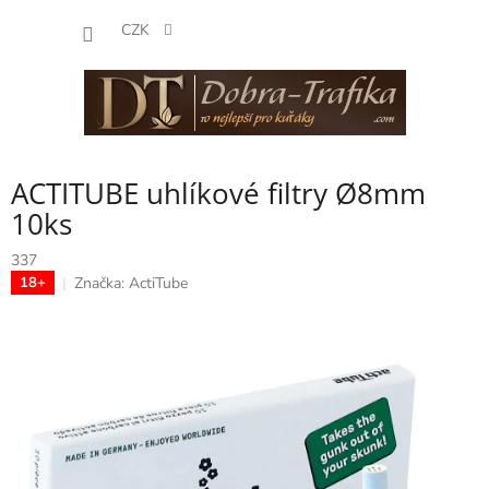
Přejít
NÁKUP
na
CZK
obsah
KOŠÍK
ACTITUBE uhlíkové filtry Ø8mm
10ks
337
Značka:
ActiTube
18+