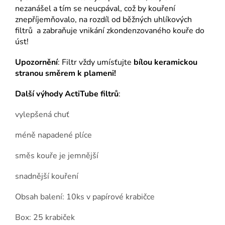
nezanášel a tím se neucpával, což by kouření
znepříjemňovalo, na rozdíl od běžných uhlíkových
filtrů a zabraňuje vnikání zkondenzovaného kouře do
úst!
Upozornění
:
Filtr vždy umísťujte
bílou keramickou
stranou směrem k plameni!
Další výhody ActiTube filtrů
:
vylepšená chuť
méně napadené plíce
směs kouře je jemnější
snadnější kouření
Obsah balení: 10ks v papírové krabičce
Box: 25 krabiček