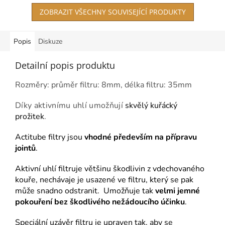
hvězdiček.
ZOBRAZIT VŠECHNY SOUVISEJÍCÍ PRODUKTY
Popis
Diskuze
Detailní popis produktu
Rozměry: průměr filtru: 8mm, délka filtru: 35mm
Díky aktivnímu uhlí umožňují
skvělý kuřácký
prožitek
.
Actitube filtry jsou
vhodné především na přípravu
jointů
.
Aktivní uhlí filtruje většinu škodlivin z vdechovaného
kouře, nechávaje je usazené ve filtru, který se pak
může snadno odstranit. Umožňuje tak
velmi jemné
pokouření bez škodlivého nežádoucího účinku
.
Speciální uzávěr filtru je upraven tak, aby se