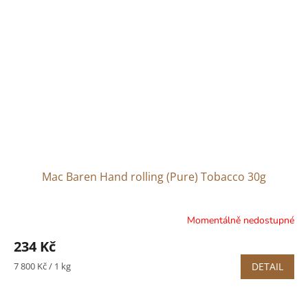
Mac Baren Hand rolling (Pure) Tobacco 30g
Momentálně nedostupné
Průměrné
hodnocení
234 Kč
produktu
je
Měrná
7 800 Kč / 1 kg
DETAIL
3,2
cena:
z
5