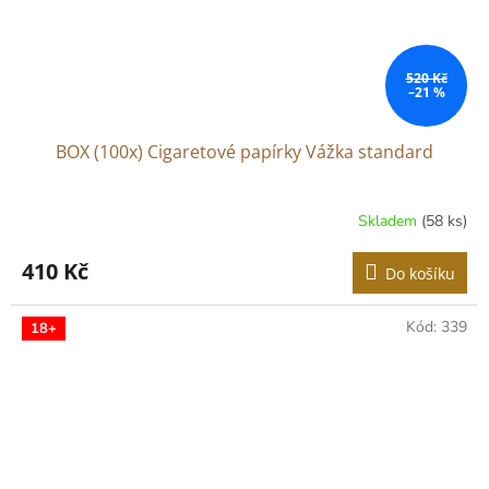
520 Kč
–21 %
BOX (100x) Cigaretové papírky Vážka standard
Skladem
(58 ks)
Průměrné
hodnocení
produktu
410 Kč
Do košíku
je
4,6
z
Kód:
339
18+
5
hvězdiček.