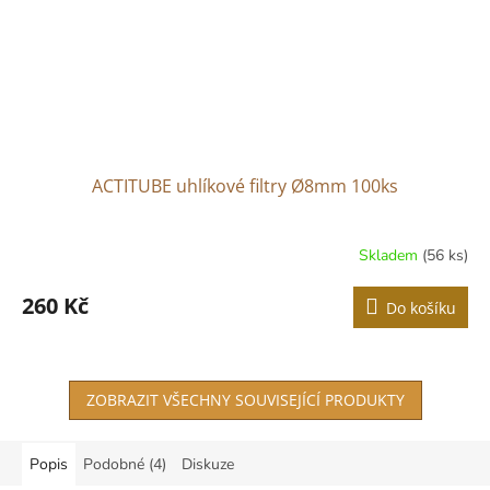
ACTITUBE uhlíkové filtry Ø8mm 100ks
Skladem
(56 ks)
Průměrné
hodnocení
produktu
260 Kč
Do košíku
je
3,0
z
5
ZOBRAZIT VŠECHNY SOUVISEJÍCÍ PRODUKTY
hvězdiček.
Popis
Podobné (4)
Diskuze