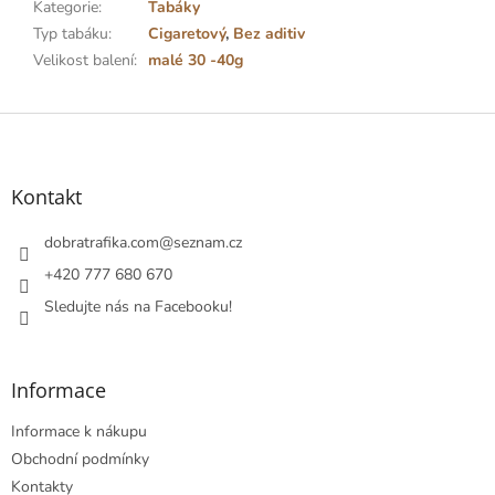
Kategorie
:
Tabáky
Typ tabáku
:
Cigaretový
,
Bez aditiv
Velikost balení
:
malé 30 -40g
Z
á
p
a
Kontakt
t
í
dobratrafika.com
@
seznam.cz
+420 777 680 670
Sledujte nás na Facebooku!
Informace
Informace k nákupu
Obchodní podmínky
Kontakty