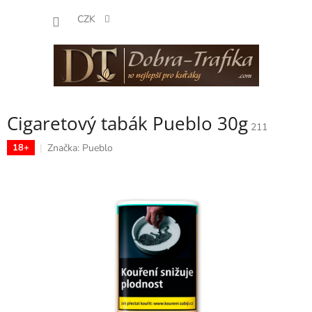
Přejít
NÁKUP
na
CZK
obsah
KOŠÍK
Cigaretový tabák Pueblo 30g
211
Značka:
Pueblo
18+