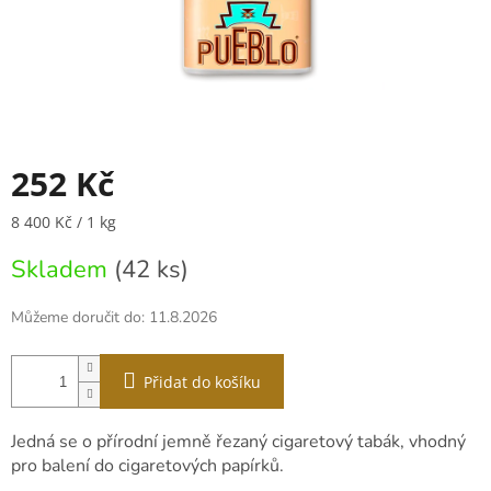
252 Kč
Měrná
8 400 Kč / 1 kg
cena:
Skladem
(42 ks)
Můžeme doručit do:
11.8.2026
Přidat do košíku
Jedná se o přírodní jemně řezaný cigaretový tabák, vhodný
pro balení do cigaretových papírků.