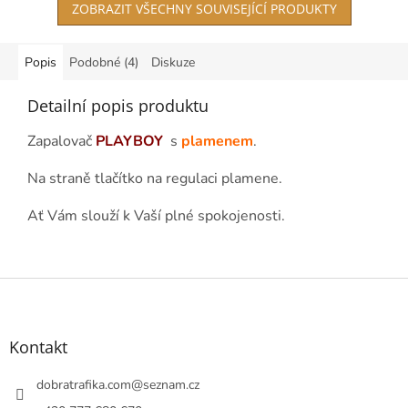
ZOBRAZIT VŠECHNY SOUVISEJÍCÍ PRODUKTY
Popis
Podobné (4)
Diskuze
Detailní popis produktu
Zapalovač
PLAYBOY
s
plamenem
.
Na straně tlačítko na regulaci plamene.
Ať Vám slouží k Vaší plné spokojenosti.
Z
á
p
a
Kontakt
t
í
dobratrafika.com
@
seznam.cz