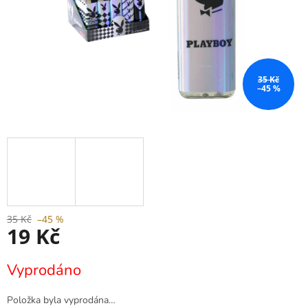
35 Kč
–45 %
35 Kč
–45 %
19 Kč
Měrná
Vyprodáno
cena:
Položka byla vyprodána…