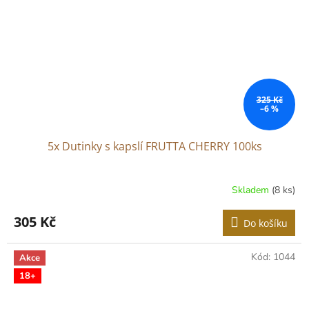
325 Kč
–6 %
5x Dutinky s kapslí FRUTTA CHERRY 100ks
Skladem
(8 ks)
305 Kč
Do košíku
Kód:
1044
Akce
18+