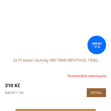
325 Kč
–4 %
5x Práskací dutinky MR TWIN MENTHOL 100ks
Momentálně nedostupné
310 Kč
Měrná
0,62 Kč / 1 ks
DETAIL
cena: