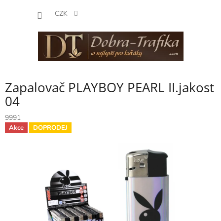
Přejít
NÁKUP
na
CZK
obsah
KOŠÍK
Zapalovač PLAYBOY PEARL II.jakost
04
9991
Akce
DOPRODEJ