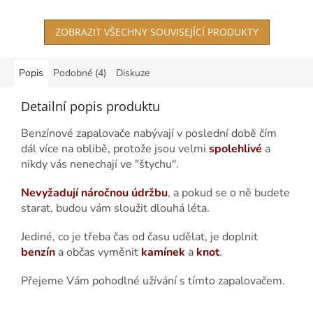
ZOBRAZIT VŠECHNY SOUVISEJÍCÍ PRODUKTY
Popis
Podobné (4)
Diskuze
Detailní popis produktu
Benzínové zapalovače nabývají v poslední době čím
dál více na oblibě, protože jsou velmi
spolehlivé
a
nikdy vás nenechají ve "štychu".
Nevyžadují náročnou údržbu
, a pokud se o ně budete
starat, budou vám sloužit dlouhá léta.
Jediné, co je třeba čas od času udělat, je doplnit
benzín
a občas vyměnit
kamínek
a
knot
.
Přejeme Vám pohodlné užívání s tímto zapalovačem.