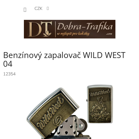
Přejít
NÁKUP
na
CZK
obsah
KOŠÍK
Benzínový zapalovač WILD WEST
04
12354