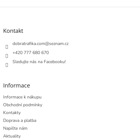
Z
á
p
a
Kontakt
t
í
dobratrafika.com
@
seznam.cz
+420 777 680 670
Sledujte nás na Facebooku!
Informace
Informace k nákupu
Obchodní podmínky
Kontakty
Doprava a platba
Napište nám
Aktuality