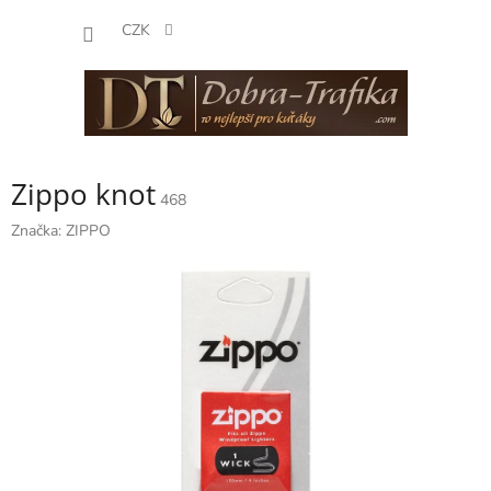
Přejít
NÁKUP
na
CZK
obsah
KOŠÍK
Zippo knot
468
Značka:
ZIPPO