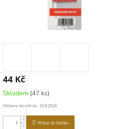
44 Kč
Měrná
Skladem
(47 ks)
cena:
Můžeme doručit do:
10.8.2026
Přidat do košíku