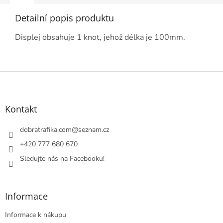
Detailní popis produktu
Displej obsahuje 1 knot, jehož délka je 100mm.
Z
á
p
a
Kontakt
t
í
dobratrafika.com
@
seznam.cz
+420 777 680 670
Sledujte nás na Facebooku!
Informace
Informace k nákupu