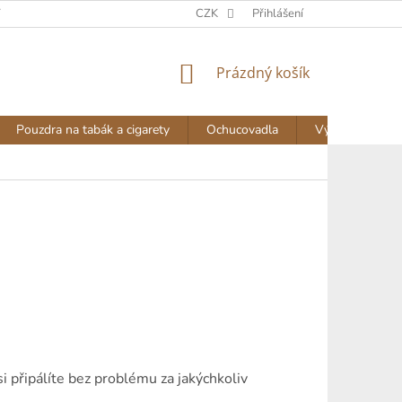
Y
DOPRAVA A PLATBA
NAPIŠTE NÁM
CZK
Přihlášení
AKTUALITY
NÁKUPNÍ
Prázdný košík
KOŠÍK
Pouzdra na tabák a cigarety
Ochucovadla
Výprodej
 připálíte bez problému za jakýchkoliv