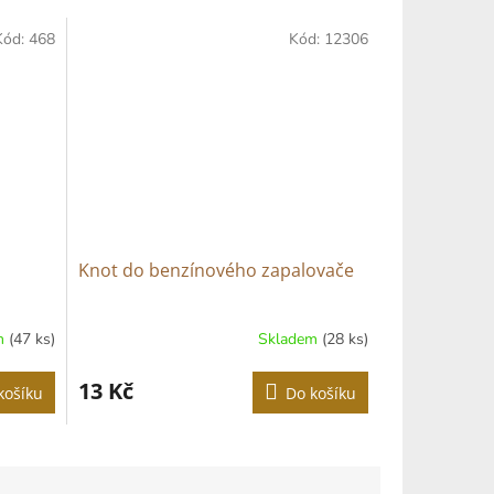
Kód:
468
Kód:
12306
Knot do benzínového zapalovače
m
(47 ks)
Skladem
(28 ks)
13 Kč
košíku
Do košíku