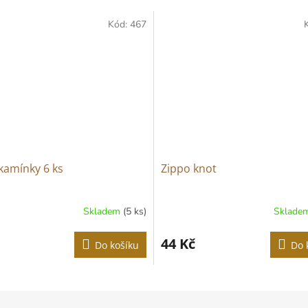
Kód:
467
kamínky 6 ks
Zippo knot
Skladem
(5 ks)
Sklade
44 Kč
Do košíku
Do 