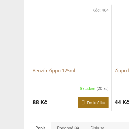
Kód:
464
Benzín Zippo 125ml
Zippo 
Skladem
(20 ks)
88 Kč
44 Kč
Do košíku
Popis
Podobné (4)
Diskuze