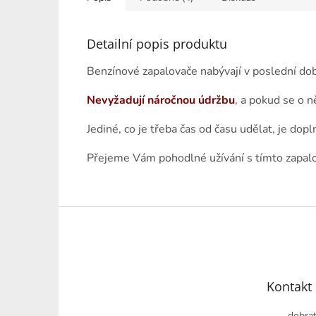
Detailní popis produktu
Benzínové zapalovače nabývají v poslední dob
Nevyžadují náročnou údržbu
, a pokud se o n
Jediné, co je třeba čas od času udělat, je dopl
Přejeme Vám pohodlné užívání s tímto zapal
Z
á
p
a
t
Kontakt
í
dobrat