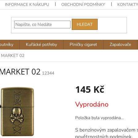
INFORMACE K NÁKUPU
OBCHODNÍ PODMÍNKY
KONTAKT
HLEDAT
outníky
Kuřácké potřeby
Plničky cigaret
Zapalovače
L MARKET 02
 MARKET 02
12344
145 Kč
Měrná
Vyprodáno
cena:
Položka byla vyprodána…
S benzínovým zapalovačem si
povětrnostních podmínek.