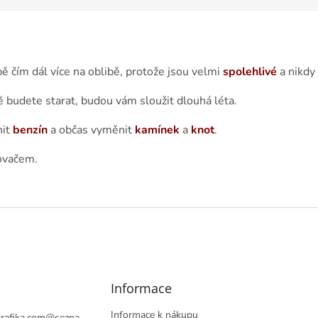
ě čím dál více na oblibě, protože jsou velmi
spolehlivé
a nikdy 
ě budete starat, budou vám sloužit dlouhá léta.
nit
benzín
a občas vyměnit
kamínek
a
knot
.
ovačem.
Informace
Informace k nákupu
rafika.com
@
sezna