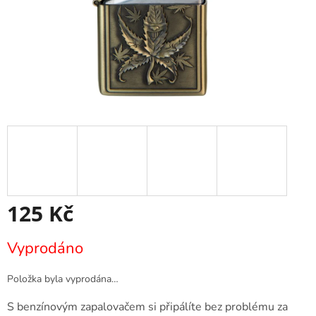
125 Kč
Měrná
Vyprodáno
cena:
Položka byla vyprodána…
S benzínovým zapalovačem si připálíte bez problému za