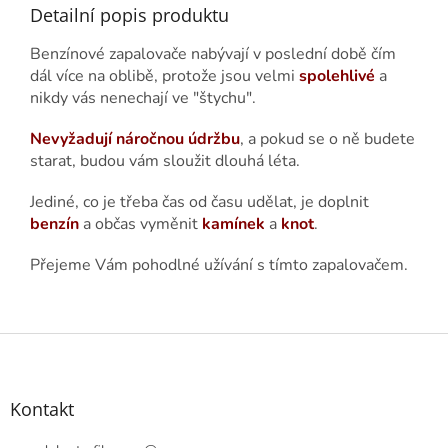
Detailní popis produktu
Benzínové zapalovače nabývají v poslední době čím
dál více na oblibě, protože jsou velmi
spolehlivé
a
nikdy vás nenechají ve "štychu".
Nevyžadují náročnou údržbu
, a pokud se o ně budete
starat, budou vám sloužit dlouhá léta.
Jediné, co je třeba čas od času udělat, je doplnit
benzín
a občas vyměnit
kamínek
a
knot
.
Přejeme Vám pohodlné užívání s tímto zapalovačem.
Z
á
p
a
Kontakt
t