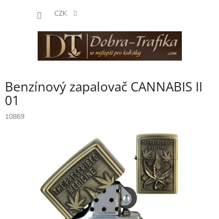
Přejít
NÁKUP
na
CZK
obsah
KOŠÍK
Benzínový zapalovač CANNABIS II
01
10869