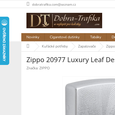
Přejít
dobratrafika.com@seznam.cz
na
obsah
Novinky
Cigaretové dutinky
Tabáky
D
Domů
Kuřácké potřeby
Zapalovače
Zippo
Zippo 20977 Luxury Leaf De
Značka:
ZIPPO