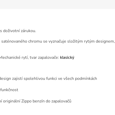
s doživotní zárukou.
e saténovaného chromu se vyznačuje složitým rytým designem, 
 Mechanické rytí, tvar zapalovače:
klasický
esign zajistí spolehlivou funkci ve všech podmínkách
a funkčnost
ní originální Zippo benzín do zapalovačů