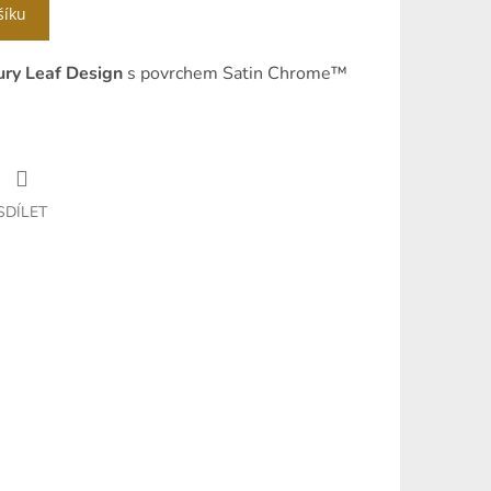
šíku
ry Leaf Design
s povrchem Satin Chrome™
SDÍLET