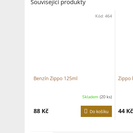
Související produkty
Kód:
464
Benzín Zippo 125ml
Zippo 
Skladem
(20 ks)
88 Kč
44 Kč
Do košíku