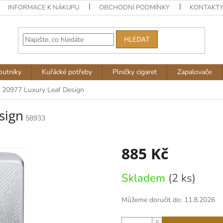
INFORMACE K NÁKUPU
OBCHODNÍ PODMÍNKY
KONTAKT
HLEDAT
outníky
Kuřácké potřeby
Plničky cigaret
Zapalovače
 20977 Luxury Leaf Design
sign
58933
885 Kč
Měrná
Skladem
(2 ks)
cena:
Můžeme doručit do:
11.8.2026