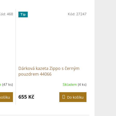
Kód:
468
Kód:
27247
Tip
Dárková kazeta Zippo s černým
pouzdrem 44066
m
(47 ks)
Skladem
(4 ks)
655 Kč
košíku
Do košíku