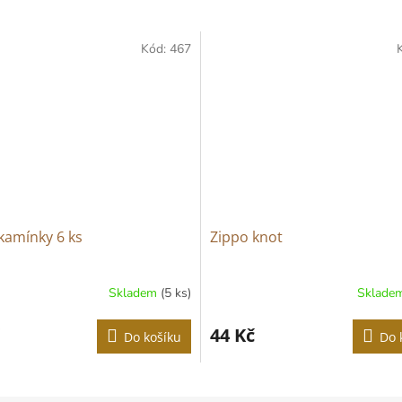
Kód:
467
kamínky 6 ks
Zippo knot
Skladem
(5 ks)
Sklade
44 Kč
Do košíku
Do 