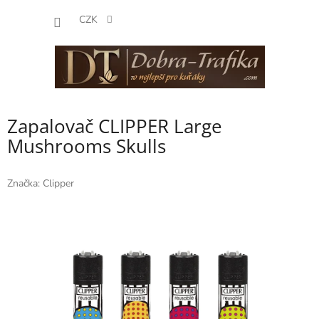
Přejít
NÁKUP
na
CZK
obsah
KOŠÍK
Zapalovač CLIPPER Large
Mushrooms Skulls
Značka:
Clipper