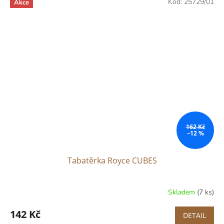
Kód:
25729/01
Akce
162 Kč
–12 %
Tabatěrka Royce CUBES
Skladem
(7 ks)
142 Kč
DETAIL