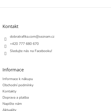
Z
á
p
a
Kontakt
t
í
dobratrafika.com
@
seznam.cz
+420 777 680 670
Sledujte nás na Facebooku!
Informace
Informace k nákupu
Obchodní podmínky
Kontakty
Doprava a platba
Napište nám
Aktuality