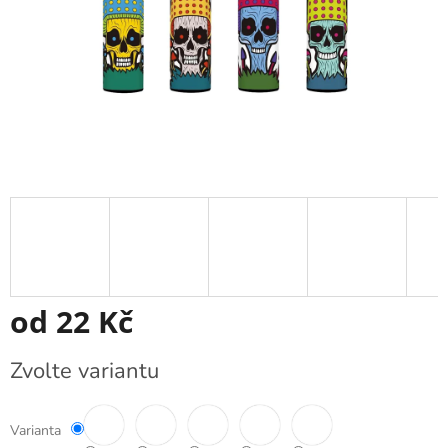
od
22 Kč
Měrná
Zvolte variantu
cena:
Varianta