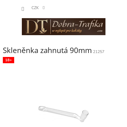
Přejít
NÁKUP
na
CZK
obsah
KOŠÍK
Skleněnka zahnutá 90mm
21257
18+