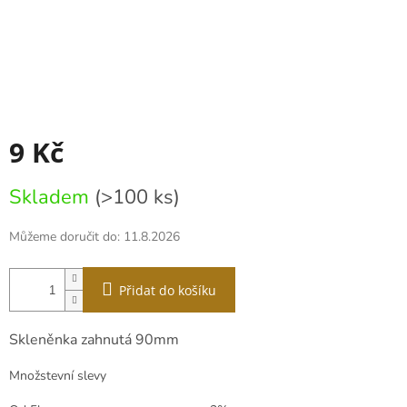
9 Kč
Měrná
Skladem
(>100 ks)
cena:
Můžeme doručit do:
11.8.2026
Přidat do košíku
Skleněnka zahnutá 90mm
Množstevní slevy