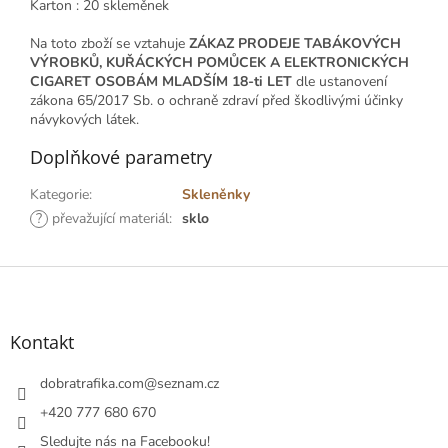
Karton : 20 skleměnek
Na toto zboží se vztahuje
ZÁKAZ PRODEJE TABÁKOVÝCH
VÝROBKŮ, KUŘÁCKÝCH POMŮCEK A ELEKTRONICKÝCH
CIGARET OSOBÁM MLADŠÍM 18-ti LET
dle ustanovení
zákona 65/2017 Sb. o ochraně zdraví před škodlivými účinky
návykových látek.
Doplňkové parametry
Kategorie
:
Skleněnky
?
převažující materiál
:
sklo
Z
á
p
a
Kontakt
t
í
dobratrafika.com
@
seznam.cz
+420 777 680 670
Sledujte nás na Facebooku!