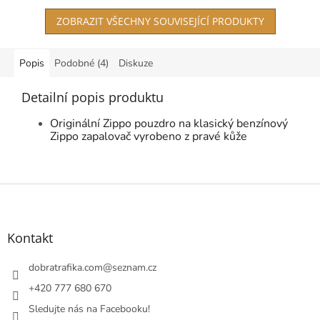
ZOBRAZIT VŠECHNY SOUVISEJÍCÍ PRODUKTY
Popis
Podobné (4)
Diskuze
Detailní popis produktu
Originální Zippo pouzdro na klasický benzínový
Zippo zapalovač vyrobeno z pravé kůže
Z
á
p
a
Kontakt
t
í
dobratrafika.com
@
seznam.cz
+420 777 680 670
Sledujte nás na Facebooku!