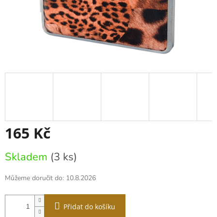
165 Kč
Měrná
Skladem
(3 ks)
cena:
Můžeme doručit do:
10.8.2026
Přidat do košíku