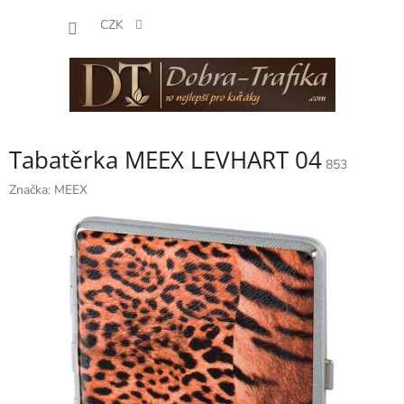
Přejít
NÁKUP
na
CZK
obsah
KOŠÍK
Tabatěrka MEEX LEVHART 04
853
Značka:
MEEX