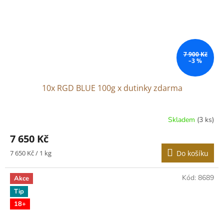
7 900 Kč
–3 %
10x RGD BLUE 100g x dutinky zdarma
Skladem
(3 ks)
7 650 Kč
Měrná
7 650 Kč / 1 kg
Do košíku
cena:
Kód:
8689
Akce
Tip
18+