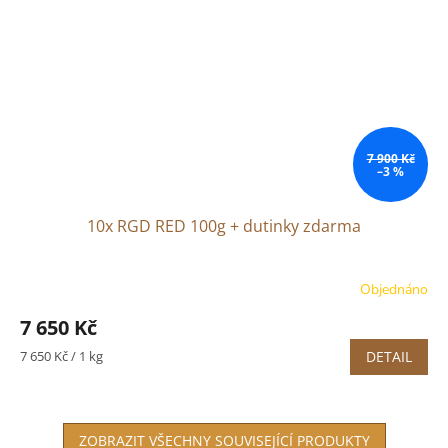
7 900 Kč
–3 %
10x RGD RED 100g + dutinky zdarma
Objednáno
7 650 Kč
Měrná
7 650 Kč / 1 kg
DETAIL
cena:
ZOBRAZIT VŠECHNY SOUVISEJÍCÍ PRODUKTY