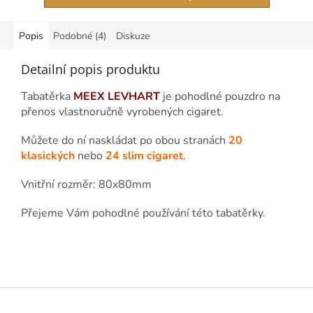
Popis
Podobné (4)
Diskuze
Detailní popis produktu
Tabatěrka
MEEX LEVHART
je pohodlné pouzdro na
přenos vlastnoručně vyrobených cigaret.
Můžete do ní naskládat po obou stranách
20
klasických
nebo
24 slim cigaret
.
Vnitřní rozměr: 80x80mm
Přejeme Vám pohodlné používání této tabatěrky.
Z
á