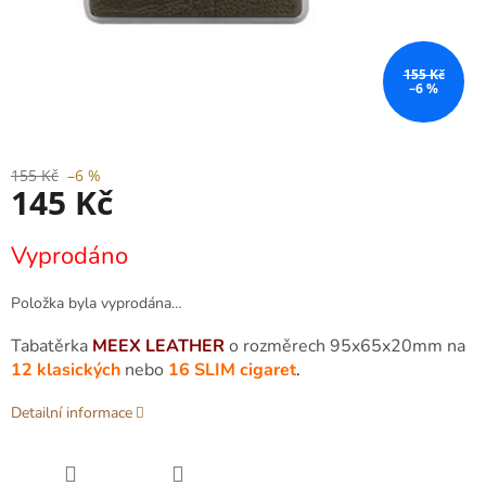
155 Kč
–6 %
155 Kč
–6 %
145 Kč
Měrná
Vyprodáno
cena:
Položka byla vyprodána…
Tabatěrka
MEEX LEATHER
o rozměrech 95x65x20mm na
12 klasických
nebo
16 SLIM cigaret
.
Detailní informace