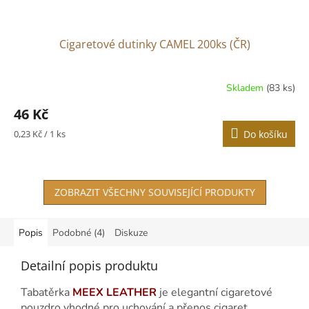
Cigaretové dutinky CAMEL 200ks (ČR)
Skladem
(83 ks)
46 Kč
Měrná
0,23 Kč / 1 ks
Do košíku
cena:
ZOBRAZIT VŠECHNY SOUVISEJÍCÍ PRODUKTY
Popis
Podobné (4)
Diskuze
Detailní popis produktu
Tabatěrka
MEEX LEATHER
je elegantní cigaretové
pouzdro vhodné pro uchování a přenos cigaret.