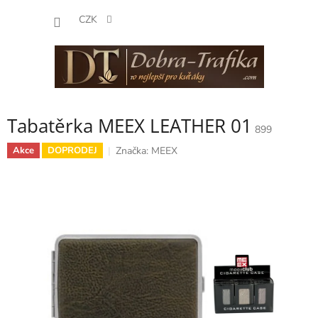
Přejít
NÁKUP
na
CZK
obsah
KOŠÍK
Tabatěrka MEEX LEATHER 01
899
Značka:
MEEX
Akce
DOPRODEJ