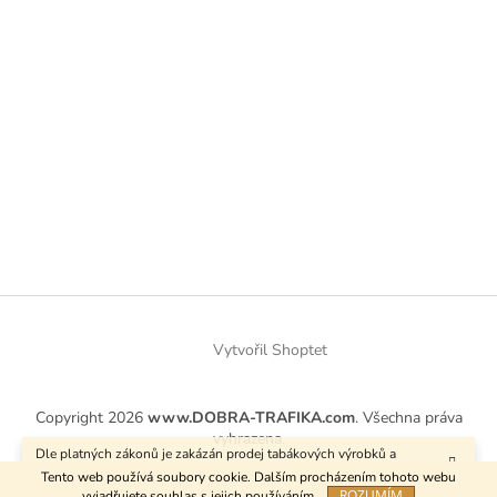
Vytvořil Shoptet
Copyright 2026
www.DOBRA-TRAFIKA.com
. Všechna práva
vyhrazena.
Dle platných zákonů je zakázán prodej tabákových výrobků a
kuřáckých pomůcek osobám mladším 18 let.
Tento web používá soubory cookie. Dalším procházením tohoto webu
ROZUMÍM
vyjadřujete souhlas s jejich používáním.