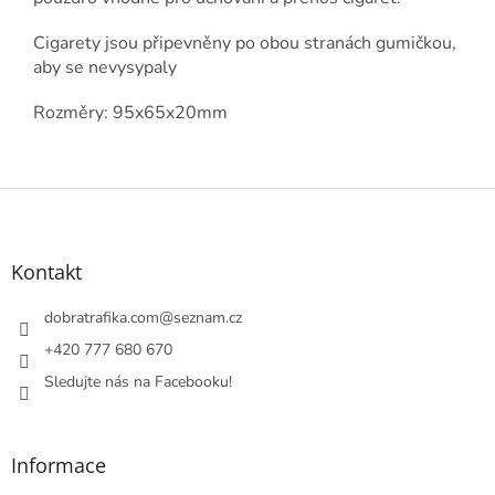
Cigarety jsou připevněny po obou stranách gumičkou,
aby se nevysypaly
Rozměry: 95x65x20mm
Z
á
p
a
Kontakt
t
í
dobratrafika.com
@
seznam.cz
+420 777 680 670
Sledujte nás na Facebooku!
Informace