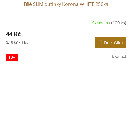
Bílé SLIM dutinky Korona WHITE 250ks
Skladem
(>100 ks)
Průměrné
hodnocení
44 Kč
produktu
je
Měrná
0,18 Kč / 1 ks
Do košíku
3,2
cena:
z
5
Kód:
44
18+
hvězdiček.