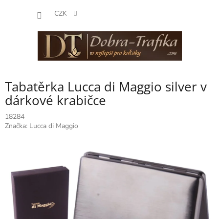
Přejít
NÁKUP
na
CZK
obsah
KOŠÍK
Tabatěrka Lucca di Maggio silver v
dárkové krabičce
18284
Značka:
Lucca di Maggio