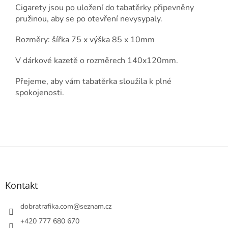
Cigarety jsou po uložení do tabatěrky připevněny
pružinou, aby se po otevření nevysypaly.
Rozměry: šířka 75 x výška 85 x 10mm
V dárkové kazetě o rozměrech 140x120mm.
Přejeme, aby vám tabatěrka sloužila k plné
spokojenosti.
Z
á
p
a
Kontakt
t
í
dobratrafika.com
@
seznam.cz
+420 777 680 670