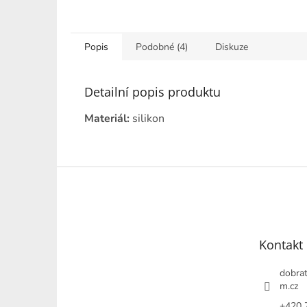
Popis
Podobné (4)
Diskuze
Detailní popis produktu
Materiál:
silikon
Z
á
p
a
t
Kontakt
í
dobrat
m.cz
+420 