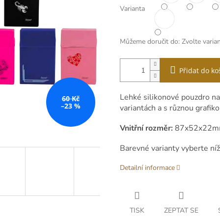
Varianta
Můžeme doručit do:
Zvolte varia
Přidat do ko
Lehké silikonové pouzdro na 
60 Kč
–23 %
variantách a s různou grafi
Vnitřní rozměr:
87x52x22
Barevné varianty vyberte níž
Detailní informace
TISK
ZEPTAT SE