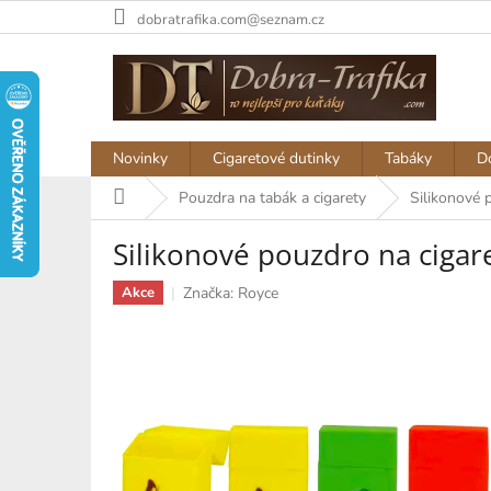
Přejít
dobratrafika.com@seznam.cz
na
obsah
Novinky
Cigaretové dutinky
Tabáky
D
Domů
Pouzdra na tabák a cigarety
Silikonové 
Silikonové pouzdro na ciga
Značka:
Royce
Akce