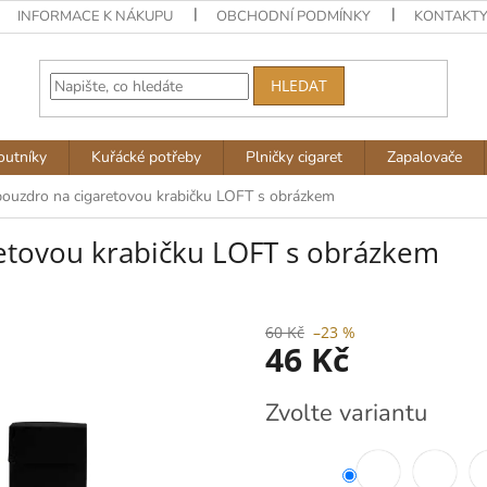
INFORMACE K NÁKUPU
OBCHODNÍ PODMÍNKY
KONTAKT
HLEDAT
outníky
Kuřácké potřeby
Plničky cigaret
Zapalovače
pouzdro na cigaretovou krabičku LOFT s obrázkem
retovou krabičku LOFT s obrázkem
60 Kč
–23 %
46 Kč
Měrná
Zvolte variantu
cena: