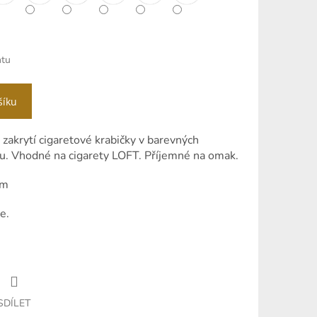
ntu
šíku
zakrytí cigaretové krabičky v barevných
kou. Vhodné na cigarety LOFT. Příjemné na omak.
mm
e.
SDÍLET