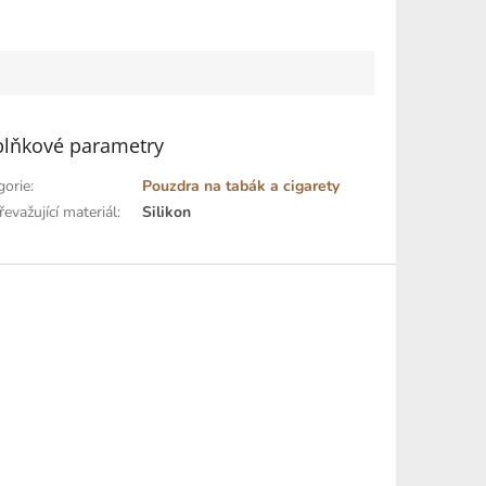
lňkové parametry
gorie
:
Pouzdra na tabák a cigarety
evažující materiál
:
Silikon