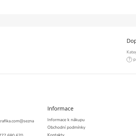
Dop
Kate
?
př
Informace
Informace k nákupu
rafika.com
@
sezna
Obchodní podmínky
Kontakty
777 680 670