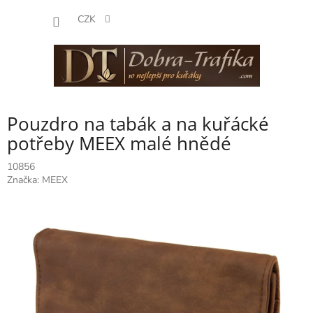
Přejít
NÁKUP
na
CZK
obsah
KOŠÍK
Pouzdro na tabák a na kuřácké
potřeby MEEX malé hnědé
10856
Značka:
MEEX