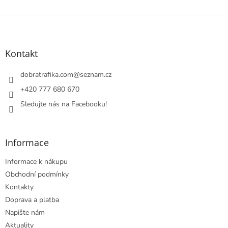
Z
á
p
a
Kontakt
t
í
dobratrafika.com
@
seznam.cz
+420 777 680 670
Sledujte nás na Facebooku!
Informace
Informace k nákupu
Obchodní podmínky
Kontakty
Doprava a platba
Napište nám
Aktuality