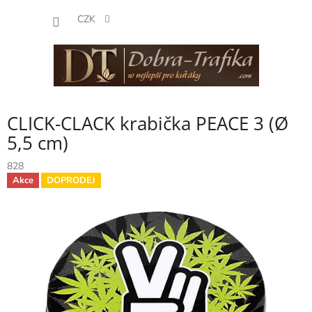
Přejít
NÁKUP
na
CZK
obsah
KOŠÍK
CLICK-CLACK krabička PEACE 3 (Ø
5,5 cm)
828
Akce
DOPRODEJ