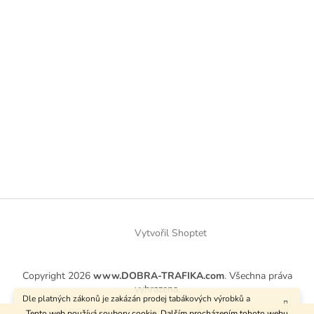
Vytvořil Shoptet
Copyright 2026
www.DOBRA-TRAFIKA.com
. Všechna práva
vyhrazena.
Dle platných zákonů je zakázán prodej tabákových výrobků a
kuřáckých pomůcek osobám mladším 18 let.
Tento web používá soubory cookie. Dalším procházením tohoto webu