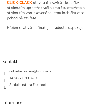
CLICK-CLACK
otevírání a zavírání krabičky -
stisknutím uprostřed víčka krabičku otevřete a
stisknutím vroubkovaného lemu krabičku zase
pohodlně zavřete.
Přejeme, ať vám přináší jen radost a uspokojení.
Z
á
p
a
Kontakt
t
í
dobratrafika.com
@
seznam.cz
+420 777 680 670
Sledujte nás na Facebooku!
Informace