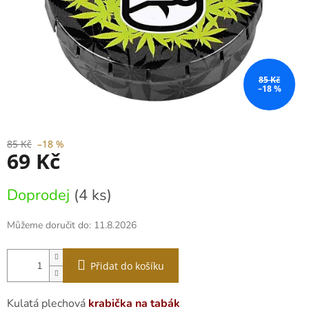
85 Kč
–18 %
85 Kč
–18 %
69 Kč
Měrná
Doprodej
(4 ks)
cena:
Můžeme doručit do:
11.8.2026
Přidat do košíku
Kulatá plechová
krabička na tabák