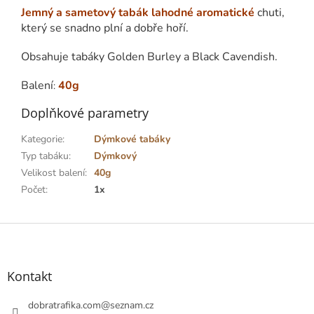
Jemný a sametový tabák lahodné aromatické
chuti,
který se snadno plní a dobře hoří.
Obsahuje tabáky Golden Burley a Black Cavendish.
Balení
40g
:
Doplňkové parametry
Kategorie
:
Dýmkové tabáky
Typ tabáku
:
Dýmkový
Velikost balení
:
40g
Počet
:
1x
Z
á
p
a
Kontakt
t
í
dobratrafika.com
@
seznam.cz