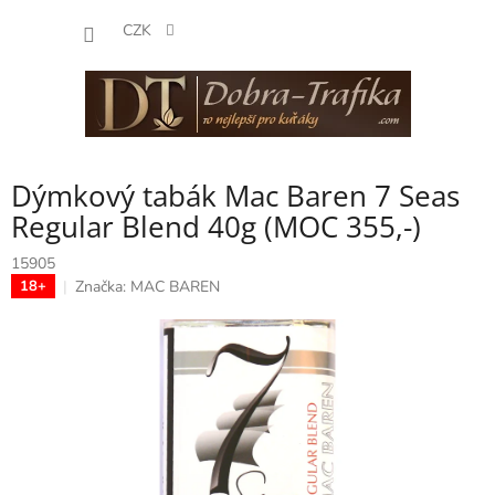
Přejít
NÁKUP
na
CZK
obsah
KOŠÍK
Dýmkový tabák Mac Baren 7 Seas
Regular Blend 40g (MOC 355,-)
15905
Značka:
MAC BAREN
18+