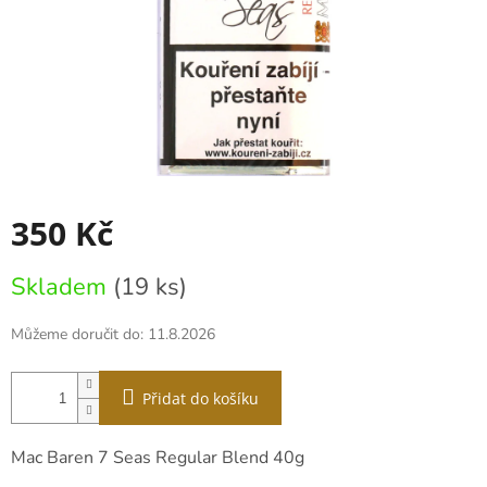
350 Kč
Měrná
Skladem
(19 ks)
cena:
Můžeme doručit do:
11.8.2026
Přidat do košíku
Mac Baren 7 Seas Regular Blend 40g