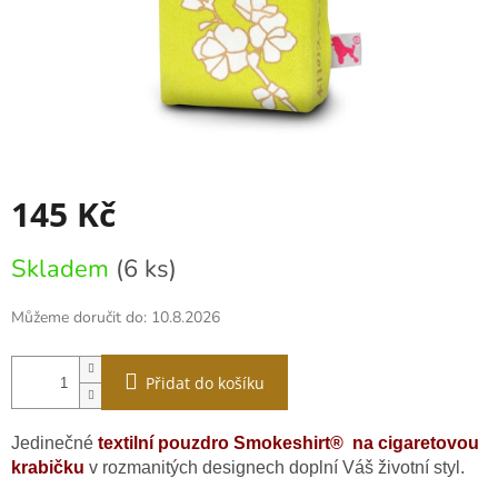
145 Kč
Měrná
Skladem
(6 ks)
cena:
Můžeme doručit do:
10.8.2026
Přidat do košíku
Jedinečné
textilní pouzdro Smokeshirt® na cigaretovou
krabičku
v rozmanitých designech doplní Váš životní styl.