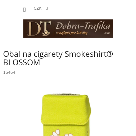
Přejít
NÁKUP
na
CZK
obsah
KOŠÍK
Obal na cigarety Smokeshirt®
BLOSSOM
15464