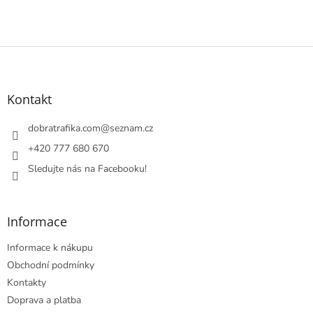
Z
á
p
a
Kontakt
t
í
dobratrafika.com
@
seznam.cz
+420 777 680 670
Sledujte nás na Facebooku!
Informace
Informace k nákupu
Obchodní podmínky
Kontakty
Doprava a platba