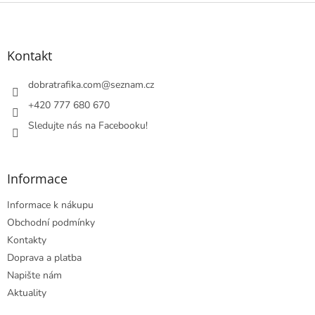
Z
á
p
a
Kontakt
t
í
dobratrafika.com
@
seznam.cz
+420 777 680 670
Sledujte nás na Facebooku!
Informace
Informace k nákupu
Obchodní podmínky
Kontakty
Doprava a platba
Napište nám
Aktuality