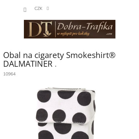
Přejít
NÁKUP
na
CZK
obsah
KOŠÍK
Obal na cigarety Smokeshirt®
DALMATINER
.
10964