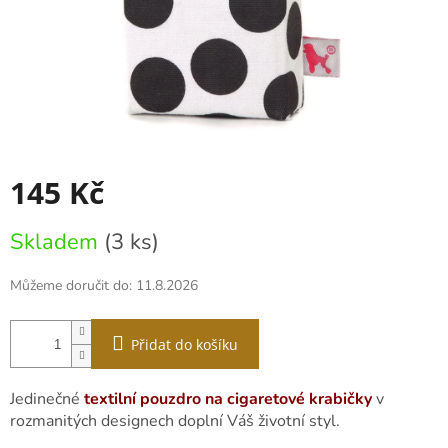
145 Kč
Měrná
Skladem
(3 ks)
cena:
Můžeme doručit do:
11.8.2026
Přidat do košíku
Jedinečné
textilní pouzdro na cigaretové krabičky
v
rozmanitých designech doplní Váš životní styl.