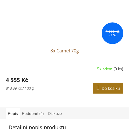
4 696 Kč
–3 %
8x Camel 70g
Skladem
(9 ks)
4 555 Kč
Měrná
813,39 Kč / 100 g
Do košíku
cena:
Popis
Podobné (4)
Diskuze
Detailní popis produktu