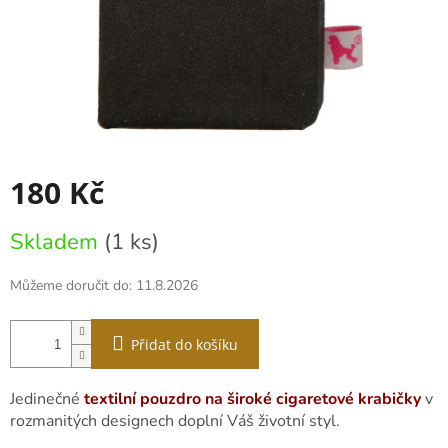
180 Kč
Měrná
Skladem
(1 ks)
cena:
Můžeme doručit do:
11.8.2026
Přidat do košíku
Jedinečné
textilní pouzdro na široké cigaretové krabičky
v
rozmanitých designech doplní Váš životní styl.