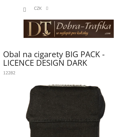
Přejít
NÁKUP
na
CZK
obsah
KOŠÍK
Obal na cigarety BIG PACK -
LICENCE DESIGN DARK
12282