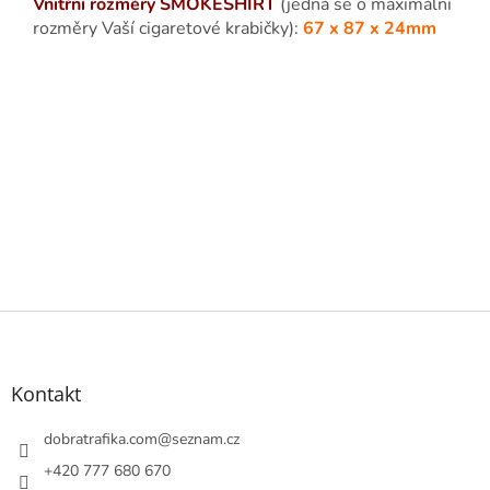
Vnitřní rozměry SMOKESHIRT
(jedná se o maximální
rozměry Vaší cigaretové krabičky):
67 x 87 x 24mm
Z
á
p
a
Kontakt
t
í
dobratrafika.com
@
seznam.cz
+420 777 680 670