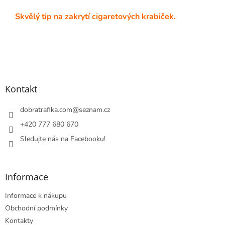
Skvělý tip na zakrytí cigaretových krabiček.
Z
á
p
a
Kontakt
t
í
dobratrafika.com
@
seznam.cz
+420 777 680 670
Sledujte nás na Facebooku!
Informace
Informace k nákupu
Obchodní podmínky
Kontakty