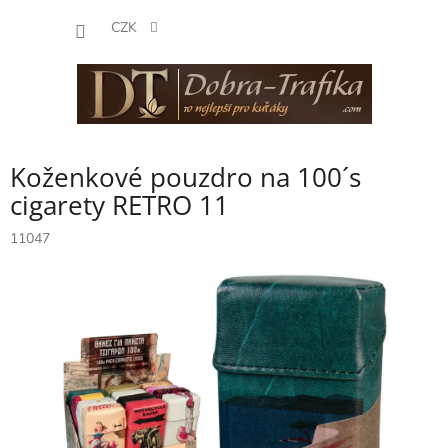
Přejít
NÁKUP
na
CZK
obsah
KOŠÍK
Koženkové pouzdro na 100´s
cigarety RETRO 11
11047