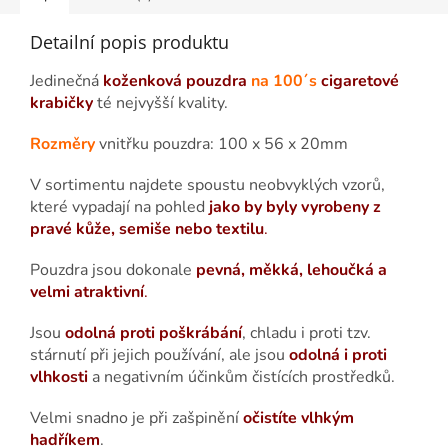
Detailní popis produktu
Jedinečná
koženková pouzdra
na 100´s
cigaretové
krabičky
té nejvyšší kvality.
Rozměry
vnitřku pouzdra: 100 x 56 x 20mm
V sortimentu najdete spoustu neobvyklých vzorů,
které vypadají na pohled
jako by byly vyrobeny z
pravé kůže, semiše nebo textilu
.
Pouzdra jsou dokonale
pevná, měkká, lehoučká a
velmi atraktivní
.
Jsou
odolná proti poškrábání
, chladu i proti tzv.
stárnutí při jejich používání, ale jsou
odolná i proti
vlhkosti
a negativním účinkům čistících prostředků.
Velmi snadno je při zašpinění
očistíte vlhkým
hadříkem
.