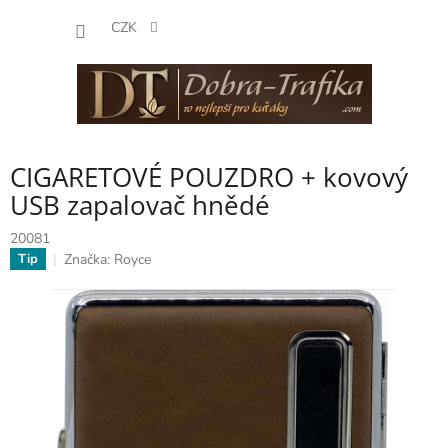
Přejít
NÁKUP
na
CZK
obsah
KOŠÍK
CIGARETOVÉ POUZDRO + kovový
USB zapalovač hnědé
20081
Značka:
Royce
Tip