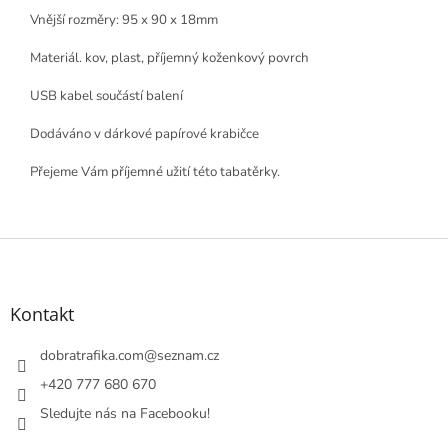
Vnější rozměry: 95 x 90 x 18mm
Materiál. kov, plast, příjemný koženkový povrch
USB kabel součástí balení
Dodáváno v dárkové papírové krabičce
Přejeme Vám příjemné užití této tabatěrky.
Z
á
p
a
Kontakt
t
í
dobratrafika.com
@
seznam.cz
+420 777 680 670
Sledujte nás na Facebooku!